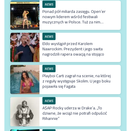
NEWS
Ponad pół miliarda zasięgu. Open’er
nowym liderem wśród festiwali
muzycznych w Polsce. Tuż za nim
Męskie Granie
NEWS
Eldo wystąpił przed Karolem
Nawrockim. Prezydent i jego swita
nagrodzili rapera owacją na stojąco
NEWS
Playboi Carti zagrał na scenie, na której
z reguły występuje Skolim. U jego boku
pojawiła się Fagata
NEWS
A$AP Rocky uderza w Drake’a. „To
dziwne, że wciąż nie potrafi odpuścić
Rihannie”