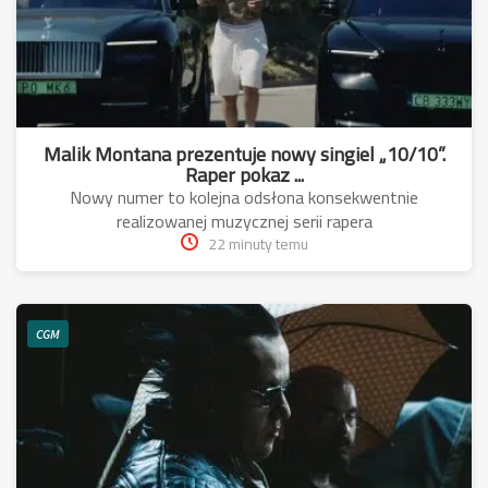
Malik Montana prezentuje nowy singiel „10/10”.
Raper pokaz ...
Nowy numer to kolejna odsłona konsekwentnie
realizowanej muzycznej serii rapera
22 minuty temu
CGM