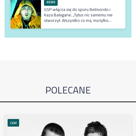
NEWS
GSP włącza się do sporu Belmondo i
Kaza Bałagane. „Tytus nic samemu nie
stworzył. Wszystko co ma, ma tylko
dzięki matce, która jest usadowiona w
TVN-ie”
POLECANE
CGM