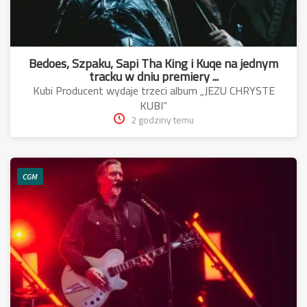
Bedoes, Szpaku, Sapi Tha King i Kuqe na jednym
tracku w dniu premiery ...
Kubi Producent wydaje trzeci album „JEZU CHRYSTE
KUBI”
2 godziny temu
CGM