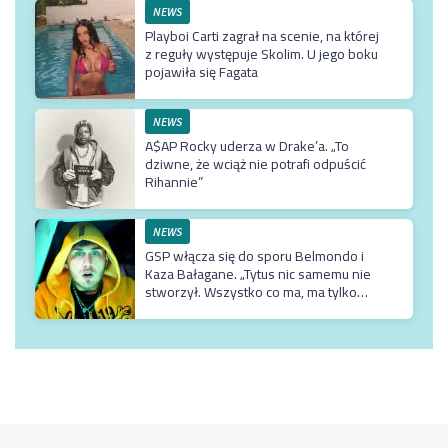
NEWS
Playboi Carti zagrał na scenie, na której
z reguły występuje Skolim. U jego boku
pojawiła się Fagata
NEWS
A$AP Rocky uderza w Drake’a. „To
dziwne, że wciąż nie potrafi odpuścić
Rihannie”
NEWS
GSP włącza się do sporu Belmondo i
Kaza Bałagane. „Tytus nic samemu nie
stworzył. Wszystko co ma, ma tylko
dzięki matce, która jest usadowiona w
TVN-ie”