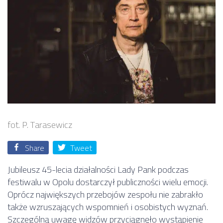
fot. P. Tarasewicz
Share
Tweet
Jubileusz 45-lecia działalności
Lady Pank
podczas
festiwalu w Opolu dostarczył publiczności wielu emocji.
Oprócz największych przebojów zespołu nie zabrakło
także wzruszających wspomnień i osobistych wyznań.
Szczególną uwagę widzów przyciągnęło wystąpienie