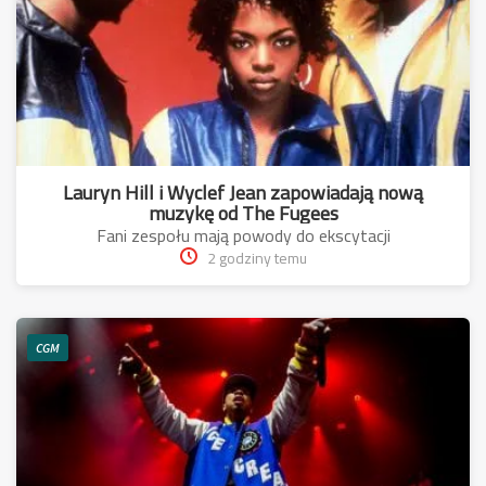
Lauryn Hill i Wyclef Jean zapowiadają nową
muzykę od The Fugees
Fani zespołu mają powody do ekscytacji
2 godziny temu
CGM