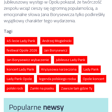
Jubileuszowy występ w Opolu pokazał, że twórczość
zespołu wciąż cieszy się ogromną popularnością, a
emocjonalne słowa Jana Borysewicza tylko podkreśliły
wyjątkowy charakter tego wydarzenia.
Tagi
45-lecie Lady Pank
Andrzej Mogielnicki
festiwal Opole 2026
Jan Borysewicz
Jan Borysewicz wybaczenie
jubileusz Lady Pank
koncert Lady Pank
Kryzysowa narzeczona
Lady Pank
Lady Pank Opole
legenda polskiego rocka
Opole koncert
polski rock
Zamki na piasku
Zawsze tam gdzie Ty
Popularne
newsy