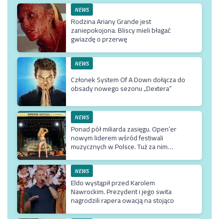
NEWS
Rodzina Ariany Grande jest
zaniepokojona. Bliscy mieli błagać
gwiazdę o przerwę
NEWS
Członek System Of A Down dołącza do
obsady nowego sezonu „Dextera”
NEWS
Ponad pół miliarda zasięgu. Open’er
nowym liderem wśród festiwali
muzycznych w Polsce. Tuż za nim
Męskie Granie
NEWS
Eldo wystąpił przed Karolem
Nawrockim. Prezydent i jego swita
nagrodzili rapera owacją na stojąco