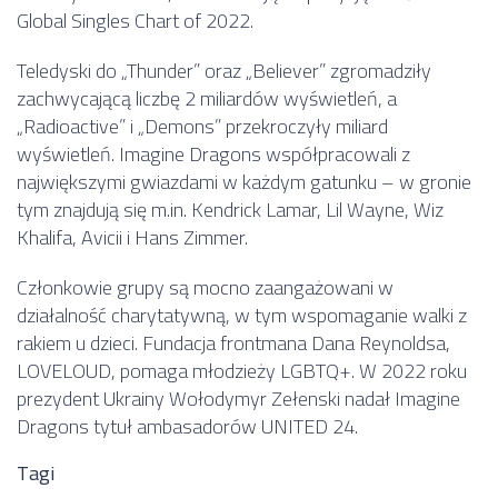
Global Singles Chart of 2022.
Teledyski do „Thunder” oraz „Believer” zgromadziły
zachwycającą liczbę 2 miliardów wyświetleń, a
„Radioactive” i „Demons” przekroczyły miliard
wyświetleń. Imagine Dragons współpracowali z
największymi gwiazdami w każdym gatunku – w gronie
tym znajdują się m.in. Kendrick Lamar, Lil Wayne, Wiz
Khalifa, Avicii i Hans Zimmer.
Członkowie grupy są mocno zaangażowani w
działalność charytatywną, w tym wspomaganie walki z
rakiem u dzieci. Fundacja frontmana Dana Reynoldsa,
LOVELOUD, pomaga młodzieży LGBTQ+. W 2022 roku
prezydent Ukrainy Wołodymyr Zełenski nadał Imagine
Dragons tytuł ambasadorów UNITED 24.
Tagi