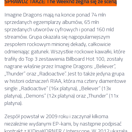
SPRAWDŹ TAKŻE: The Weeknd żegna się ze sceną
Imagine Dragons mają na koncie ponad 74 mln
sprzedanych egzemplarzy albumów, 65 mln
sprzedanych utworów cyfrowych i ponad 160 mld
streamów. Grupa okazała się najpopularniejszym
zespołem rockowym minionej dekady, całkowicie
odmieniając gatunek. Wszystkie rockowe kawałki, które
trafiły do Top 3 zestawienia Billboard Hot 100, zostały
nagrane właśnie przez Imagine Dragons: „Believer”,
„Thunder” oraz „Radioactive”. Jest to także jedyna grupa
w historii odznaczeń RIAA, która ma cztery diamentowe
single: „Radioactive” (16x platyna), „Believer” (13x
platyna), „Demons” (12x platyna) oraz „Thunder” (11x
platyna).
Zespół powstał w 2009 roku i zaczynał kilkoma
niezależnie wydanymi EP-kami, by następnie podpisać
kontrakt z KIDinaKORNER / Interscope. W 2012 ukazała