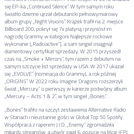
się EP-ka „Continued Silence”. W tym samym roku
światło dzienne ujrzał debiutancki pełnowymiarowy
album grupy „Night Visions”. Krążek trafił na 2. miejsce
Billboard 200, pokrył się 7x platyną i przyniósł im
nagrodę Grammy w kategorii Najlepsze rockowe
wykonanie („Radioactive”), a sam singiel osiągnął
diamentowy certyfikat sprzedaży. W 2015 przyszedł
czas na „Smoke + Mirrors”, tym razem z debiutem na
samym szczycie list sprzedaży w USA. W 2017 ukazał
się „EVOLVE” (nominacja do Grammy), a rok później
„ORIGINS”. W 2022 roku Imagine Dragons rozszerzyli
świat „Mercury” o pierwszy w karierze podwójny album
„Mercury – Acts 1 & 2”, w tym singiel „Bones”.
„Bones” trafiło na szczyt zestawienia Alternative Radio
w Stanach i nieustannie gości w Global Top 50 Spotify.
Współpraca z raperem J.I.D. „Enemy” zgromadziła
miliardy streamów, a utwór zajął 6. pozycję na liście IFPI