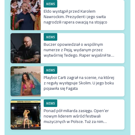
NEWS
Eldo wystąpił przed Karolem
Nawrockim. Prezydent i jego swita
nagrodzili rapera owacją na stojąco
NEWS
Buczer opowiedział o wspólnym
numerze z Peją, wydanym przez
wytwórnię Tedego. Raper wyjaśnił też
dlaczego klip z Rychem zniknął z
kanału Wielkie Joł
NEWS
Playboi Carti zagrał na scenie, na której
z reguły występuje Skolim. U jego boku
pojawiła się Fagata
NEWS
Ponad pół miliarda zasięgu. Open’er
nowym liderem wśród festiwali
muzycznych w Polsce. Tuż za nim
Męskie Granie