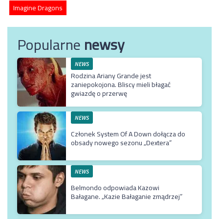
Imagine Dragons
Popularne
newsy
NEWS
Rodzina Ariany Grande jest
zaniepokojona. Bliscy mieli błagać
gwiazdę o przerwę
NEWS
Członek System Of A Down dołącza do
obsady nowego sezonu „Dextera”
NEWS
Belmondo odpowiada Kazowi
Bałagane. „Kazie Bałaganie zmądrzej”