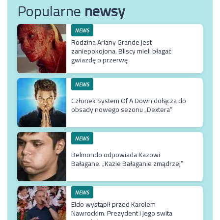
Popularne
newsy
NEWS
Rodzina Ariany Grande jest
zaniepokojona. Bliscy mieli błagać
gwiazdę o przerwę
NEWS
Członek System Of A Down dołącza do
obsady nowego sezonu „Dextera”
NEWS
Belmondo odpowiada Kazowi
Bałagane. „Kazie Bałaganie zmądrzej”
NEWS
Eldo wystąpił przed Karolem
Nawrockim. Prezydent i jego swita