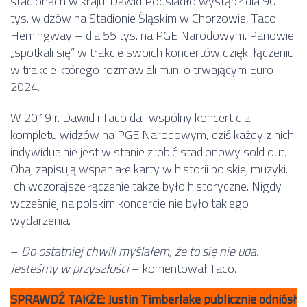
stadionach w kraju. Dawid Podsiadło wystąpił dla 90
tys. widzów na Stadionie Śląskim w Chorzowie, Taco
Hemingway – dla 55 tys. na PGE Narodowym. Panowie
„spotkali się” w trakcie swoich koncertów dzięki łączeniu,
w trakcie którego rozmawiali m.in. o trwającym Euro
2024.
W 2019 r. Dawid i Taco dali wspólny koncert dla
kompletu widzów na PGE Narodowym, dziś każdy z nich
indywidualnie jest w stanie zrobić stadionowy sold out.
Obaj zapisują wspaniałe karty w historii polskiej muzyki.
Ich wczorajsze łączenie także było historyczne. Nigdy
wcześniej na polskim koncercie nie było takiego
wydarzenia.
–
Do ostatniej chwili myślałem, że to się nie uda.
Jesteśmy w przyszłości
– komentował Taco.
SPRAWDŹ TAKŻE: Justin Timberlake publicznie odniósł