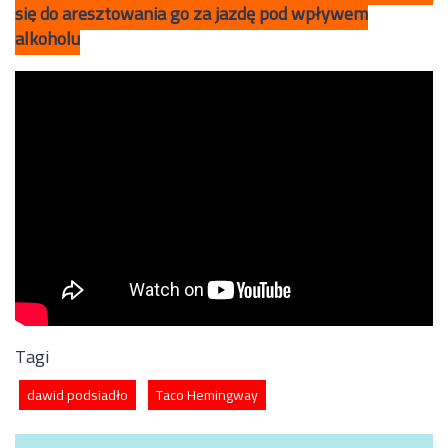
się do aresztowania go za jazdę pod wpływem
alkoholu
Tagi
dawid podsiadło
Taco Hemingway