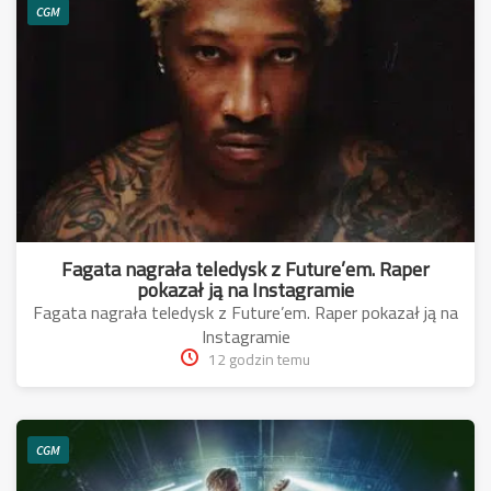
CGM
Fagata nagrała teledysk z Future’em. Raper
pokazał ją na Instagramie
Fagata nagrała teledysk z Future’em. Raper pokazał ją na
Instagramie
12 godzin temu
CGM