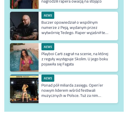
nagrodzili rapera owacją na stojąco
NEWS
Buczer opowiedział o wspólnym
numerze z Peją, wydanym przez
wytwórnię Tedego. Raper wyjaśnił też
dlaczego klip z Rychem zniknął z
kanału Wielkie Joł
NEWS
Playboi Carti zagrał na scenie, na której
z reguły występuje Skolim. U jego boku
pojawiła się Fagata
NEWS
Ponad pół miliarda zasięgu. Open’er
nowym liderem wśród festiwali
muzycznych w Polsce. Tuż za nim
Męskie Granie