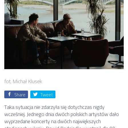
fot. Michał Klusek
Share
Tweet
Taka sytuacja nie zdarzyła się dotychczas nigdy
wcześniej. Jednego dnia dwóch polskich artystów dało
wyprzedane koncerty na dwóch największych