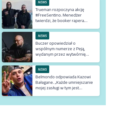
NEWS
Trueman rozpoczyna akcję
#FreeSentino. Menedżer
twierdzi, że booker rapera
działa na jego szkodę
NEWS
Buczer opowiedział o
wspólnym numerze z Peją,
wydanym przez wytwórnię
Tedego. Raper wyjaśnił też
dlaczego klip z Rychem zniknął
z kanału Wielkie Joł
NEWS
Belmondo odpowiada Kazowi
Bałagane. „Każde umniejszanie
mojej zasługi w tym jest
absolutną bezczelnością i
wprowadzaniem w błąd
dosłownie milionów
odbiorców”