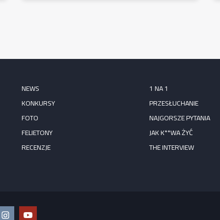
NEWS
1 NA 1
KONKURSY
PRZESŁUCHANIE
FOTO
NAJGORSZE PYTANIA
FELIETONY
JAK K**WA ŻYĆ
RECENZJE
THE INTERVIEW
ook
Instagram
YouTube