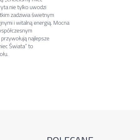
łyta nie tylko uwodzi
tkim zadziwia świetnym
nymi i witalną energią. Mocna
ę współczesnym
 przywołują najlepsze
niec Świata” to
ołu.