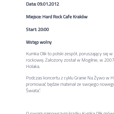
Data: 09.01.2012
Miejsce: Hard Rock Cafe Kraków
Start: 20:00
Wstęp wolny
Kumka Olik to polski zespół, poruszający się w s
rockowej. Założony został w Mogilnie, w 2007
Holaka.
Podczas koncertu z cyklu Granie Na Żywo w H
promować będzie materiał ze swojego nowego
Świata”.
O swoim najnowszym krążku Kumka Olik mówią: