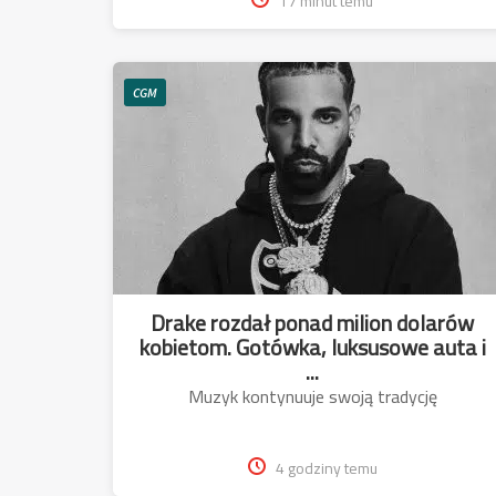
17 minut temu
CGM
Drake rozdał ponad milion dolarów
kobietom. Gotówka, luksusowe auta i
...
Muzyk kontynuuje swoją tradycję
4 godziny temu