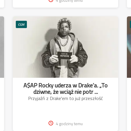
4 godziny temu
CGM
A$AP Rocky uderza w Drake’a. „To
dziwne, że wciąż nie potr ...
Przyjaźń z Drake'em to już przeszłość
4 godziny temu