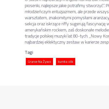
piosenki, najlepsze jakie potrafimy stworzyć”. P
młodzieńczym entuzjazmem, ale przede wszys
warsztatem, znakomitymi pomysłami aranżacyj
sekcja oraz iskrzące riffy sugerują fascynacj
amerykańskim rockiem, zaś doskonałe melodie
tradycje polskiej muzyki lat 80-tych. „Nowy Ko
najbardziej eklektyczny zestaw w karierze zesp
Tagi
Granie Na Żywo
kumka olik