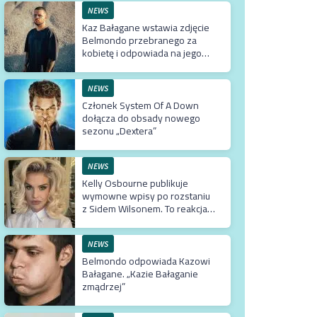
NEWS
Kaz Bałagane wstawia zdjęcie
Belmondo przebranego za
kobietę i odpowiada na jego
słowa
NEWS
Członek System Of A Down
dołącza do obsady nowego
sezonu „Dextera”
NEWS
Kelly Osbourne publikuje
wymowne wpisy po rozstaniu
z Sidem Wilsonem. To reakcja
na jego odejście ze Slipknot?
NEWS
Belmondo odpowiada Kazowi
Bałagane. „Kazie Bałaganie
zmądrzej”