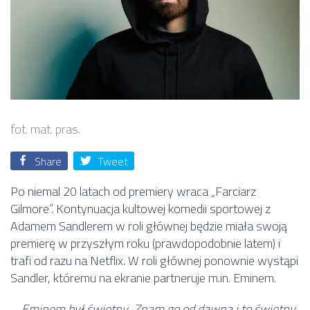
fot. mat. pras.
Share
Tweet
Po niemal 20 latach od premiery wraca „Farciarz
Gilmore”. Kontynuacja kultowej komedii sportowej z
Adamem Sandlerem w roli głównej będzie miała swoją
premierę w przyszłym roku (prawdopodobnie latem) i
trafi od razu na Netflix. W roli głównej ponownie wystąpi
Sandler, któremu na ekranie partneruje m.in. Eminem.
–
Eminem był świetny. Znam go od dawna i to świetny,