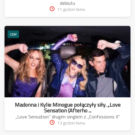
debiutu
11 godzin temu
CGM
Madonna i Kylie Minogue połączyły siły. „Love
Sensation (Afterho ...
„Love Sensation” drugim singlem z „Confessions II”
13 godzin temu