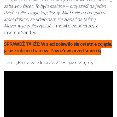
zabawny facet. To było szalone – przyszedł na jeden
dzień i tylko ciągle kręciliśmy. Miał milion pomysłów,
które dobrze, że udało nam się złapać na taśmę.
Możemy je wykorzystać
– mówi o współpracy z
raperem Sandler.
SPRAWDŹ TAKŻE: W sieci pojawiło się ostatnie zdjęcie,
jakie zrobiono Liamowi Payne’owi przed śmiercią
Trailer „Farciarza Gilmore’a 2” jest już dostępny.