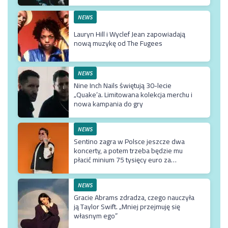
NEWS
Lauryn Hill i Wyclef Jean zapowiadają
nową muzykę od The Fugees
NEWS
Nine Inch Nails świętują 30-lecie
„Quake’a. Limitowana kolekcja merchu i
nowa kampania do gry
NEWS
Sentino zagra w Polsce jeszcze dwa
koncerty, a potem trzeba będzie mu
płacić minium 75 tysięcy euro za
przyjazd do kraju
NEWS
Gracie Abrams zdradza, czego nauczyła
ją Taylor Swift. „Mniej przejmuję się
własnym ego”