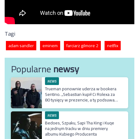
Tagi
adam sandler
eminem
farciarz gilmore 2
netflix
Popularne
newsy
NEWS
Trueman ponownie uderza w bookera
Sentino. „Sebastian kupił Ci Rolexa za
80 tysięcy w prezencie, a ty podsuwasz
mu krzywe umowy”
NEWS
Bedoes, Szpaku, Sapi Tha King i Kuqe
na jednym tracku w dniu premiery
albumu Kubiego Producenta