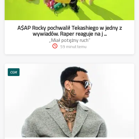
A$AP Rocky pochwalił Tekashiego w jedny z
wywiadów. Raper reaguje na j ...
„Miał potężny ruch”
59 minut temu
CGM