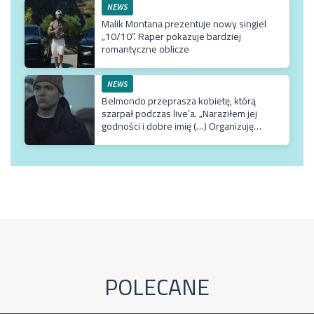
NEWS
Malik Montana prezentuje nowy singiel
„10/10”. Raper pokazuje bardziej
romantyczne oblicze
NEWS
Belmondo przeprasza kobietę, którą
szarpał podczas live’a. „Naraziłem jej
godności i dobre imię (…) Organizuję
terapię u najlepszego możliwego
specjalisty”
POLECANE