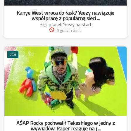
Kanye West wraca do łask? Yeezy nawiązuje
współpracę z popularną sieci ...
Pięć modeli Yeezy na start
5 godzin temu
CGM
A$AP Rocky pochwalił Tekashiego w jedny z
wywiadów. Raper reaguje na j ...