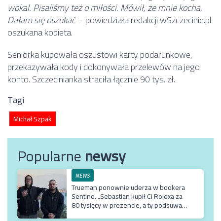
wokal. Pisaliśmy też o miłości. Mówił, że mnie kocha.
Dałam się oszukać
– powiedziała redakcji wSzczecinie.pl
oszukana kobieta.
Seniorka kupowała oszustowi karty podarunkowe,
przekazywała kody i dokonywała przelewów na jego
konto. Szczecinianka straciła łącznie 90 tys. zł.
Tagi
Michał Szpak
Popularne
newsy
NEWS
Trueman ponownie uderza w bookera
Sentino. „Sebastian kupił Ci Rolexa za
80 tysięcy w prezencie, a ty podsuwasz
mu krzywe umowy”