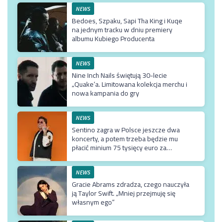
NEWS
Bedoes, Szpaku, Sapi Tha King i Kuqe
na jednym tracku w dniu premiery
albumu Kubiego Producenta
NEWS
Nine Inch Nails świętują 30-lecie
„Quake’a. Limitowana kolekcja merchu i
nowa kampania do gry
NEWS
Sentino zagra w Polsce jeszcze dwa
koncerty, a potem trzeba będzie mu
płacić minium 75 tysięcy euro za
przyjazd do kraju
NEWS
Gracie Abrams zdradza, czego nauczyła
ją Taylor Swift. „Mniej przejmuję się
własnym ego”