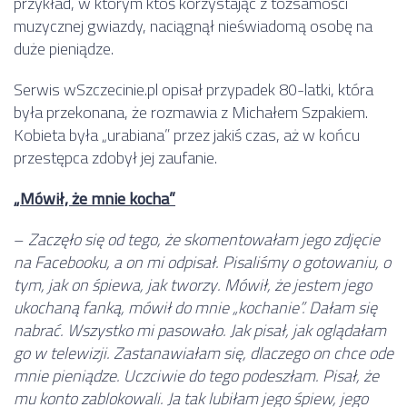
przykład, w którym ktoś korzystając z tożsamości
muzycznej gwiazdy, naciągnął nieświadomą osobę na
duże pieniądze.
Serwis wSzczecinie.pl opisał przypadek 80-latki, która
była przekonana, że rozmawia z Michałem Szpakiem.
Kobieta była „urabiana” przez jakiś czas, aż w końcu
przestępca zdobył jej zaufanie.
„Mówił, że mnie kocha”
–
Zaczęło się od tego, że skomentowałam jego zdjęcie
na Facebooku, a on mi odpisał. Pisaliśmy o gotowaniu, o
tym, jak on śpiewa, jak tworzy. Mówił, że jestem jego
ukochaną fanką, mówił do mnie „kochanie”. Dałam się
nabrać. Wszystko mi pasowało. Jak pisał, jak oglądałam
go w telewizji. Zastanawiałam się, dlaczego on chce ode
mnie pieniądze. Uczciwie do tego podeszłam. Pisał, że
mu konto zablokowali. Ja tak lubiłam jego śpiew, jego