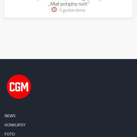
„Miał potężny ruch”
5 godzin temu
NEWS
KONKURSY
FOTO