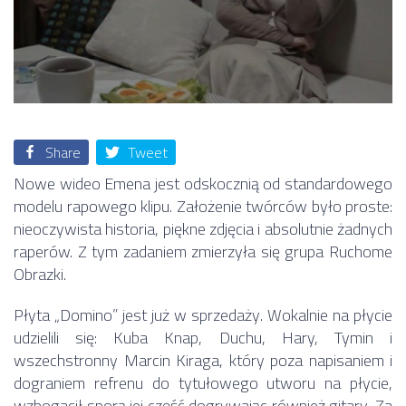
Share
Tweet
Nowe wideo Emena jest odskocznią od standardowego
modelu rapowego klipu. Założenie twórców było proste:
nieoczywista historia, piękne zdjęcia i absolutnie żadnych
raperów. Z tym zadaniem zmierzyła się grupa Ruchome
Obrazki.
Płyta „Domino” jest już w sprzedaży. Wokalnie na płycie
udzielili się: Kuba Knap, Duchu, Hary, Tymin i
wszechstronny Marcin Kiraga, który poza napisaniem i
dograniem refrenu do tytułowego utworu na płycie,
wzbogacił sporą jej część dogrywając również gitary. Za