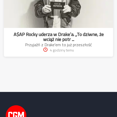
A$AP Rocky uderza w Drake’a. „To dziwne, że
wciąż nie potr ...
Przyjaźń z Drake'em to już przeszłość
4 godziny temu