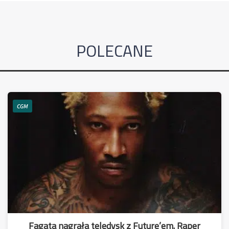
POLECANE
CGM
Fagata nagrała teledysk z Future’em. Raper