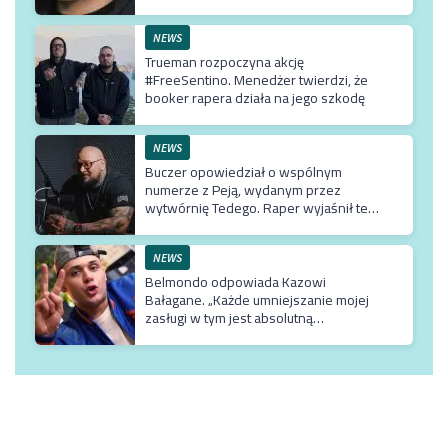
NEWS
Trueman rozpoczyna akcję
#FreeSentino. Menedżer twierdzi, że
booker rapera działa na jego szkodę
NEWS
Buczer opowiedział o wspólnym
numerze z Peją, wydanym przez
wytwórnię Tedego. Raper wyjaśnił też
dlaczego klip z Rychem zniknął z
kanału Wielkie Joł
NEWS
Belmondo odpowiada Kazowi
Bałagane. „Każde umniejszanie mojej
zasługi w tym jest absolutną
bezczelnością i wprowadzaniem w
błąd dosłownie milionów odbiorców”