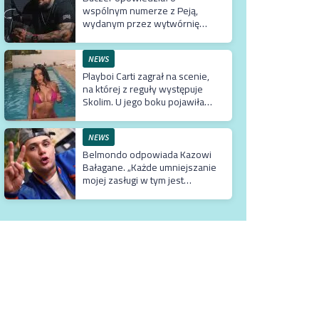
wspólnym numerze z Peją,
wydanym przez wytwórnię
Tedego. Raper wyjaśnił też
dlaczego klip z Rychem zniknął
z kanału Wielkie Joł
NEWS
Playboi Carti zagrał na scenie,
na której z reguły występuje
Skolim. U jego boku pojawiła
się Fagata
NEWS
Belmondo odpowiada Kazowi
Bałagane. „Każde umniejszanie
mojej zasługi w tym jest
absolutną bezczelnością i
wprowadzaniem w błąd
dosłownie milionów
odbiorców”