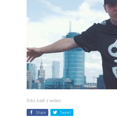
foto: kadr z wideo
Share
Tweet