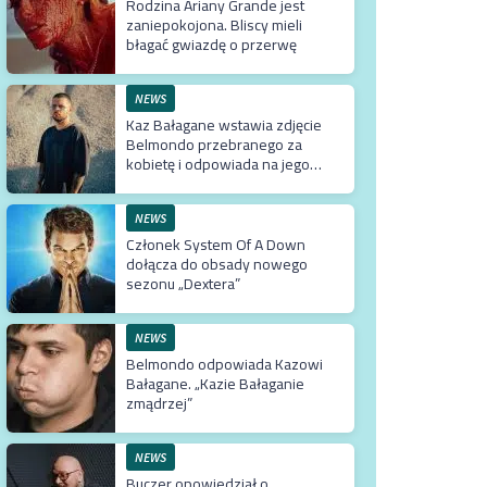
Rodzina Ariany Grande jest
zaniepokojona. Bliscy mieli
błagać gwiazdę o przerwę
NEWS
Kaz Bałagane wstawia zdjęcie
Belmondo przebranego za
kobietę i odpowiada na jego
słowa
NEWS
Członek System Of A Down
dołącza do obsady nowego
sezonu „Dextera”
NEWS
Belmondo odpowiada Kazowi
Bałagane. „Kazie Bałaganie
zmądrzej”
NEWS
Buczer opowiedział o