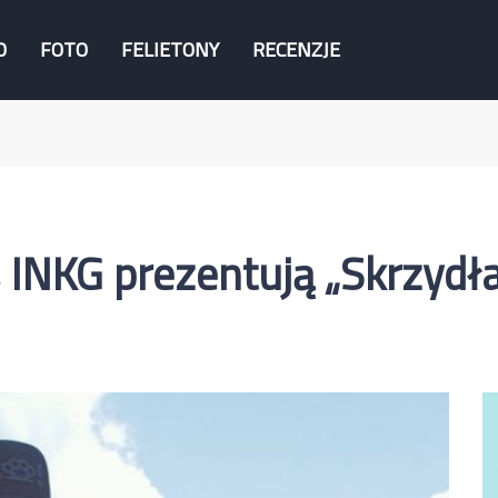
O
FOTO
FELIETONY
RECENZJE
 INKG prezentują „Skrzydła