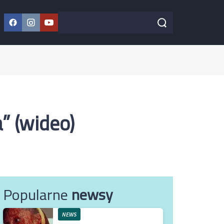
Facebook
Instagram
YouTube
Szukaj w serwisie
Szukaj
” (wideo)
Popularne
newsy
NEWS