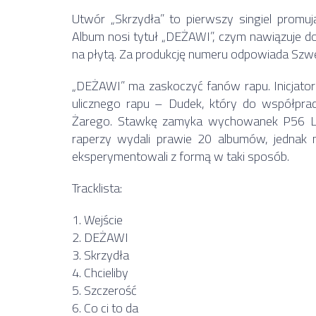
Utwór „Skrzydła” to pierwszy singiel prom
Album nosi tytuł „DEŻAWI”, czym nawiązuje d
na płytą. Za produkcję numeru odpowiada Szwed
„DEŻAWI” ma zaskoczyć fanów rapu. Inicjator
ulicznego rapu – Dudek, który do współpra
Żarego. Stawkę zamyka wychowanek P56 Lab
raperzy wydali prawie 20 albumów, jednak n
eksperymentowali z formą w taki sposób.
Tracklista:
1. Wejście
2. DEŻAWI
3. Skrzydła
4. Chcieliby
5. Szczerość
6. Co ci to da