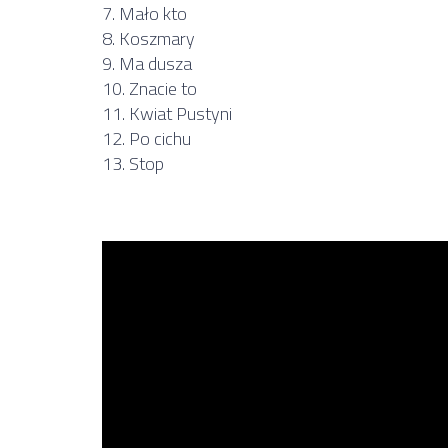
7. Mało kto
8. Koszmary
9. Ma dusza
10. Znacie to
11. Kwiat Pustyni
12. Po cichu
13. Stop