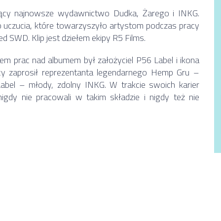
ujący najnowsze wydawnictwo Dudka, Żarego i INKG.
o uczucia, które towarzyszyło artystom podczas pracy
 SWD. Klip jest dziełem ekipy R5 Films.
em prac nad albumem był założyciel P56 Label i ikona
cy zaprosił reprezentanta legendarnego Hemp Gru –
el – młody, zdolny INKG. W trakcie swoich karier
igdy nie pracowali w takim składzie i nigdy też nie