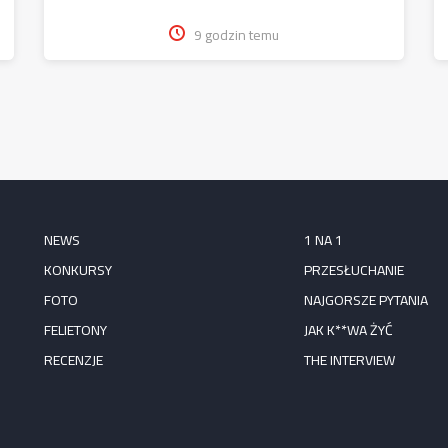
9 godzin temu
NEWS
1 NA 1
KONKURSY
PRZESŁUCHANIE
FOTO
NAJGORSZE PYTANIA
FELIETONY
JAK K**WA ŻYĆ
RECENZJE
THE INTERVIEW