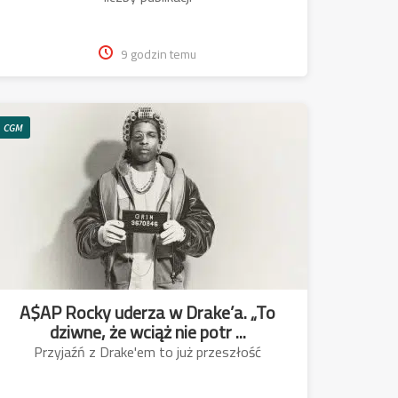
9 godzin temu
CGM
A$AP Rocky uderza w Drake’a. „To
dziwne, że wciąż nie potr ...
Przyjaźń z Drake'em to już przeszłość