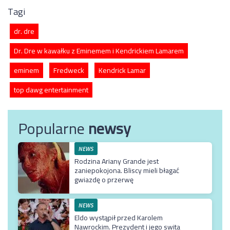
Tagi
dr. dre
Dr. Dre w kawałku z Eminemem i Kendrickiem Lamarem
eminem
Fredweck
Kendrick Lamar
top dawg entertainment
Popularne
newsy
NEWS
Rodzina Ariany Grande jest
zaniepokojona. Bliscy mieli błagać
gwiazdę o przerwę
NEWS
Eldo wystąpił przed Karolem
Nawrockim. Prezydent i jego swita