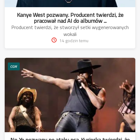
Kanye West pozwany. Producent twierdzi, że
pracował nad AI do albumów ...
Producent twierdzi, że stworzył setki wygenerowanych
wokali
14 godzin temu
CGM
Ne-Yo pozwany po ataku psa. Kurierka twierdzi, że