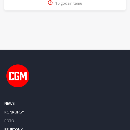
15 godzin temu
NEWS
KONKURSY
FOTO
FELIETONY