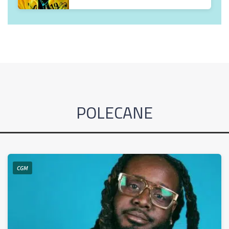
dzięki matce, która jest usadowiona w
TVN-ie”
POLECANE
CGM