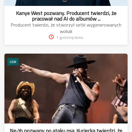
Kanye West pozwany. Producent twierdzi, że
pracował nad AI do albumów ...
Producent twierdzi, że stworzył setki wygenerowanych
wokali
1 godzinę temu
CGM
Ne-Yo pozwany po ataku psa. Kurierka twierdzi, że