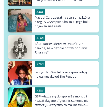
Męskie Granie
NEWS
Playboi Carti zagrał na scenie, na której
z reguły występuje Skolim. U jego boku
pojawiła się Fagata
NEWS
A$AP Rocky uderza w Drake’a. „To
dziwne, że wciąż nie potrafi odpuścić
Rihannie”
NEWS
Lauryn Hill i Wyclef Jean zapowiadają
nową muzykę od The Fugees
NEWS
GSP włącza się do sporu Belmondo i
Kaza Bałagane. „Tytus nic samemu nie
stworzył. Wszystko co ma, ma tylko