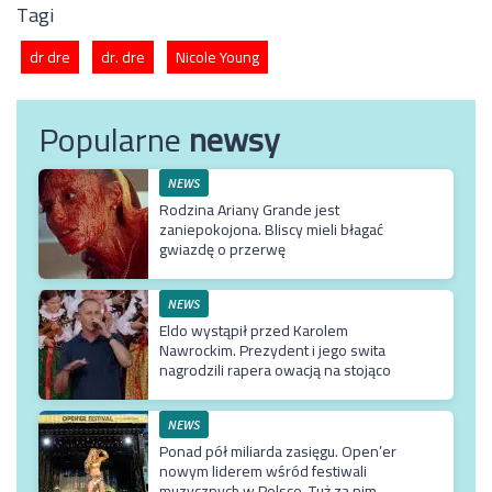
Tagi
dr dre
dr. dre
Nicole Young
Popularne
newsy
NEWS
Rodzina Ariany Grande jest
zaniepokojona. Bliscy mieli błagać
gwiazdę o przerwę
NEWS
Eldo wystąpił przed Karolem
Nawrockim. Prezydent i jego swita
nagrodzili rapera owacją na stojąco
NEWS
Ponad pół miliarda zasięgu. Open’er
nowym liderem wśród festiwali
muzycznych w Polsce. Tuż za nim