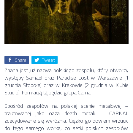
Share
Tweet
Znana jest już nazwa polskiego zespołu, który otworzy
występy Samael oraz Paradise Lost w Warszawie (1
grudnia Stodoła) oraz w Krakowie (2 grudnia w Klubie
Studio). Formacją tą będzie grupa Carnal.
Spośród zespołów na polskiej scenie metalowej –
traktowanej jako oaza death metalu – CARNAL
zdecydowanie się wyróżnia. Ciężko go bowiem wrzucić
do tego samego worka, co setki polskich zespołów.