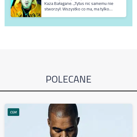
Kaza Bałagane. „Tytus nic samemu nie
stworzył. Wszystko co ma, ma tylko
dzięki matce, która jest usadowiona w
TVN-ie”
POLECANE
CGM