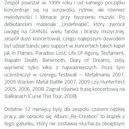
Zespół powstał w 1999 roku i od samego początku
koncentruje się na surowości, rytmie, ale również
melodyjności i klimacie przy tworzeniu muzyki. Po
debiutanckim materiale „Undefinable”, który zwrócił
uwagę na CARNAL wielu fanów i branży muzycznej,
zespół dużo koncertował, czego najlepszym dowodem
był udział bandu jako support w koncertach takich kapel
jak In Flames, Paradise Lost, Life Of Agony, Testament,
Napalm Death, Behemoth, Diary of Dreams, żeby
wymienić tylko kilka z najważniejszych. Poza tym
uczestniczył w szeregu festiwali – Metalmania 2007,
2009 Wacken Metal Battle 2007, 2009 czy HunterFest
2005, 2006, 2008. Zagrał również trasę koncertową na
Bałkanach (Curse This Tour, 2008)
Ostatnie 12 miesięcy były dla zespołu czasem ciężkiej
pracy, ale opłaciło się. Album „Re-Creation” to krążek z
tego gatunku, który nie zostawia słuchacza obojętnym