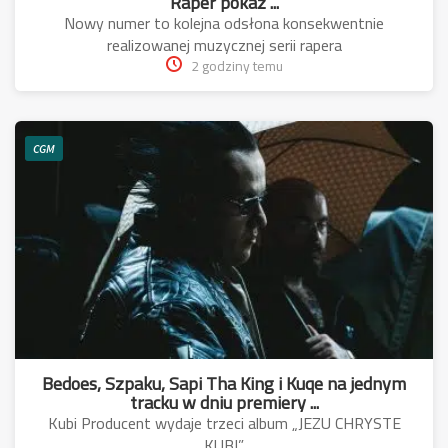
Raper pokaz ...
Nowy numer to kolejna odsłona konsekwentnie
realizowanej muzycznej serii rapera
2 godziny temu
CGM
Bedoes, Szpaku, Sapi Tha King i Kuqe na jednym
tracku w dniu premiery ...
Kubi Producent wydaje trzeci album „JEZU CHRYSTE
KUBI”