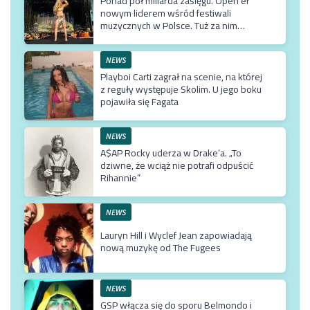
Ponad pół miliarda zasięgu. Open’er
nowym liderem wśród festiwali
muzycznych w Polsce. Tuż za nim
Męskie Granie
NEWS
Playboi Carti zagrał na scenie, na której
z reguły występuje Skolim. U jego boku
pojawiła się Fagata
NEWS
A$AP Rocky uderza w Drake’a. „To
dziwne, że wciąż nie potrafi odpuścić
Rihannie”
NEWS
Lauryn Hill i Wyclef Jean zapowiadają
nową muzykę od The Fugees
NEWS
GSP włącza się do sporu Belmondo i