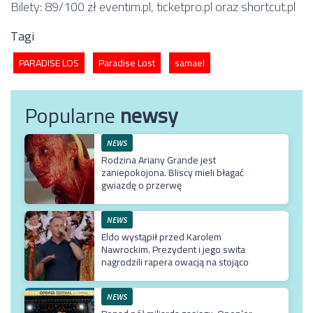
Bilety: 89/100 zł
eventim.pl
,
ticketpro.pl
oraz
shortcut.pl
Tagi
PARADISE LOS
Paradise Lost
samael
Popularne
newsy
NEWS
Rodzina Ariany Grande jest
zaniepokojona. Bliscy mieli błagać
gwiazdę o przerwę
NEWS
Eldo wystąpił przed Karolem
Nawrockim. Prezydent i jego swita
nagrodzili rapera owacją na stojąco
NEWS