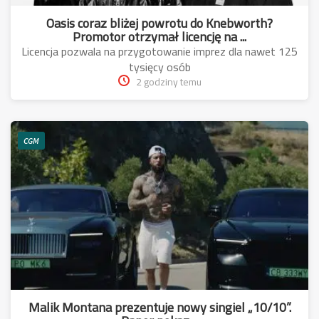
Oasis coraz bliżej powrotu do Knebworth?
Promotor otrzymał licencję na ...
Licencja pozwala na przygotowanie imprez dla nawet 125
tysięcy osób
2 godziny temu
CGM
Malik Montana prezentuje nowy singiel „10/10”.