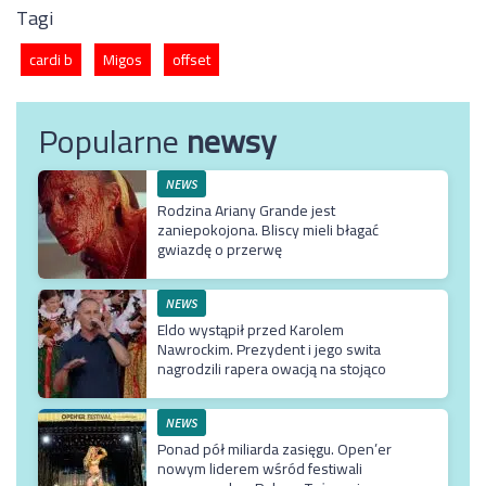
Tagi
cardi b
Migos
offset
Popularne
newsy
NEWS
Rodzina Ariany Grande jest
zaniepokojona. Bliscy mieli błagać
gwiazdę o przerwę
NEWS
Eldo wystąpił przed Karolem
Nawrockim. Prezydent i jego swita
nagrodzili rapera owacją na stojąco
NEWS
Ponad pół miliarda zasięgu. Open’er
nowym liderem wśród festiwali