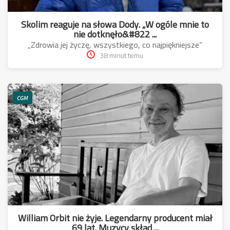
Skolim reaguje na słowa Dody. „W ogóle mnie to
nie dotknęło&#822 ...
„Zdrowia jej życzę, wszystkiego, co najpiękniejsze”
38 minut temu
CGM
William Orbit nie żyje. Legendarny producent miał
69 lat. Muzycy skład ...