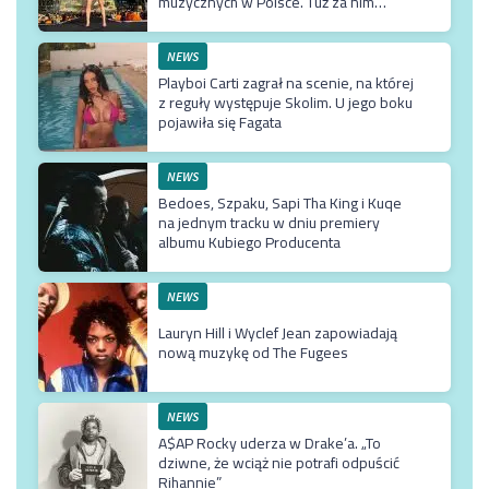
muzycznych w Polsce. Tuż za nim
Męskie Granie
NEWS
Playboi Carti zagrał na scenie, na której
z reguły występuje Skolim. U jego boku
pojawiła się Fagata
NEWS
Bedoes, Szpaku, Sapi Tha King i Kuqe
na jednym tracku w dniu premiery
albumu Kubiego Producenta
NEWS
Lauryn Hill i Wyclef Jean zapowiadają
nową muzykę od The Fugees
NEWS
A$AP Rocky uderza w Drake’a. „To
dziwne, że wciąż nie potrafi odpuścić
Rihannie”