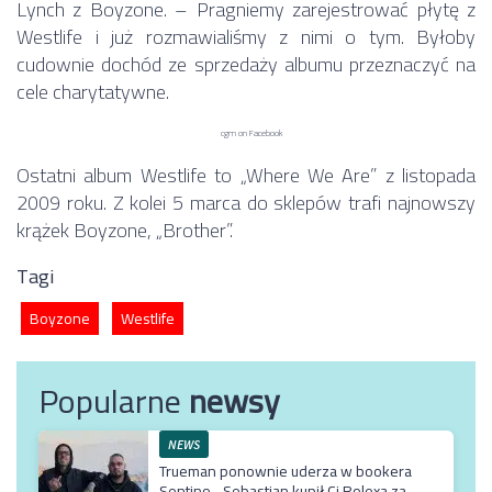
Lynch z Boyzone. – Pragniemy zarejestrować płytę z
Westlife i już rozmawialiśmy z nimi o tym. Byłoby
cudownie dochód ze sprzedaży albumu przeznaczyć na
cele charytatywne.
cgm
on Facebook
Ostatni album Westlife to „Where We Are” z listopada
2009 roku. Z kolei 5 marca do sklepów trafi najnowszy
krążek Boyzone, „Brother”.
Tagi
Boyzone
Westlife
Popularne
newsy
NEWS
Trueman ponownie uderza w bookera
Sentino. „Sebastian kupił Ci Rolexa za