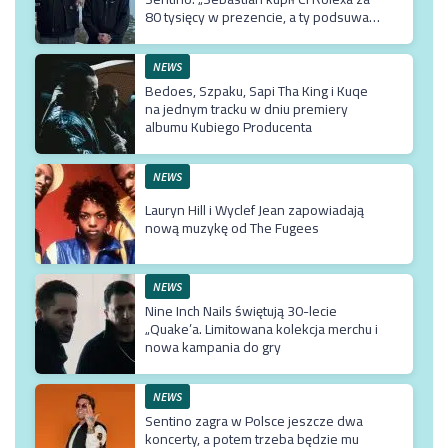
80 tysięcy w prezencie, a ty podsuwasz
mu krzywe umowy”
NEWS
Bedoes, Szpaku, Sapi Tha King i Kuqe
na jednym tracku w dniu premiery
albumu Kubiego Producenta
NEWS
Lauryn Hill i Wyclef Jean zapowiadają
nową muzykę od The Fugees
NEWS
Nine Inch Nails świętują 30-lecie
„Quake’a. Limitowana kolekcja merchu i
nowa kampania do gry
NEWS
Sentino zagra w Polsce jeszcze dwa
koncerty, a potem trzeba będzie mu