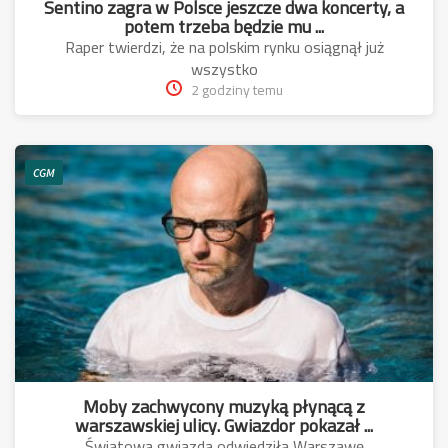
Sentino zagra w Polsce jeszcze dwa koncerty, a
potem trzeba będzie mu ...
Raper twierdzi, że na polskim rynku osiągnął już
wszystko
2 godziny temu
CGM
Moby zachwycony muzyką płynącą z
warszawskiej ulicy. Gwiazdor pokazał ...
Światowa gwiazda odwiedziła Warszawę