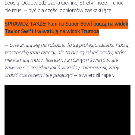
Leosią. Odpowiedź szefa Ciemnej Strefy może – choć
nie musi – być dla części odbiorców zaskakująca.
SPRAWDŹ TAKŻE: Fani na Super Bowl buczą na widok
Taylor Swift i wiwatują na widok Trumpa
–
One znają się na robocie. To są profesjonalistki. Robią
troszeczkę inne rzeczy, ale to nie są jakieś osoby, które
nie kumają muzy. Jesteśmy z różnych światów, ale
zawsze się znajdzie jakiś wspólny mianownik, żeby
zrobić coś razem i się połączyć
– stwierdził raper.