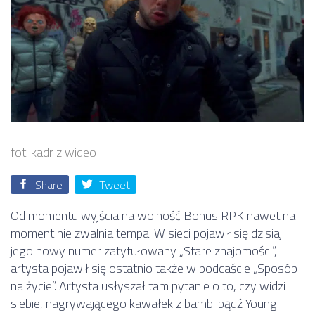
fot. kadr z wideo
Share
Tweet
Od momentu wyjścia na wolność Bonus RPK nawet na
moment nie zwalnia tempa. W sieci pojawił się dzisiaj
jego nowy numer zatytułowany „Stare znajomości”,
artysta pojawił się ostatnio także w podcaście „Sposób
na życie”. Artysta usłyszał tam pytanie o to, czy widzi
siebie, nagrywającego kawałek z bambi bądź Young