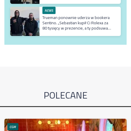
NEWS
Trueman ponownie uderza w bookera
Sentino. „Sebastian kupił Ci Rolexa za
80 tysięcy w prezencie, a ty podsuwasz
mu krzywe umowy”
POLECANE
CGM