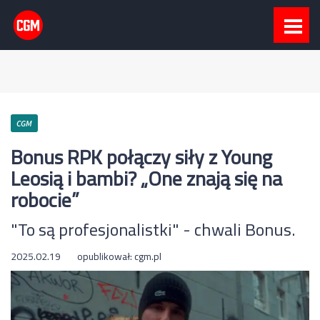
CGM
Bonus RPK połączy siły z Young
Leosią i bambi? „One znają się na
robocie”
"To są profesjonalistki" - chwali Bonus.
2025.02.19
opublikował:
cgm.pl