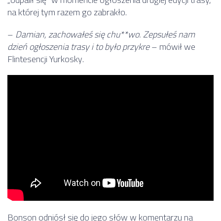
na której tym razem go zabrakło.
–
Damian, zachowałeś się chu**wo. Zepsułeś nam
dzień ogłoszenia trasy i to było przykre
– mówił we
Flintesencji Yurkosky.
Bonson odniósł się do jego słów w komentarzu na