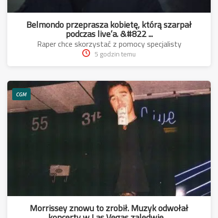
Belmondo przeprasza kobietę, którą szarpał
podczas live’a. &#822 ...
Raper chce skorzystać z pomocy specjalisty
5 godzin temu
CGM
Morrissey znowu to zrobił. Muzyk odwołał
koncerty w Las Vegas zaledwie ...