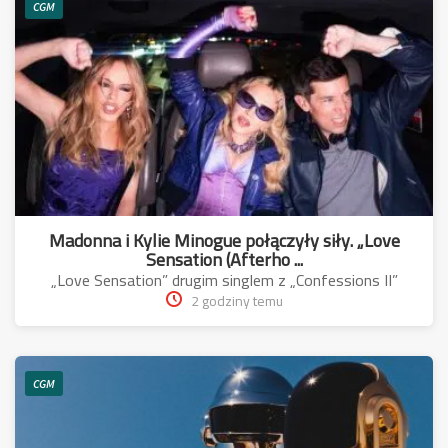
CGM
Madonna i Kylie Minogue połączyły siły. „Love
Sensation (Afterho ...
„Love Sensation” drugim singlem z „Confessions II”
2 godziny temu
CGM