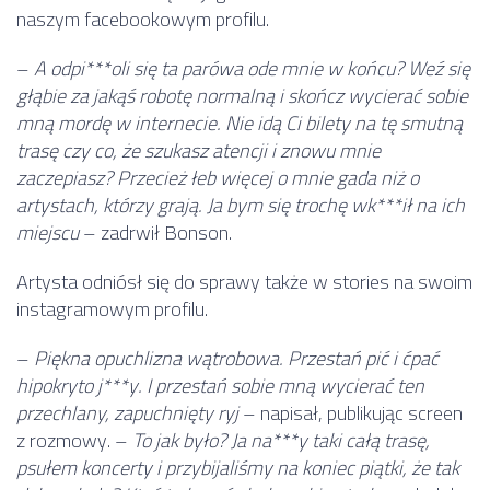
naszym facebookowym profilu.
–
A odpi***oli się ta parówa ode mnie w końcu? Weź się
głąbie za jakąś robotę normalną i skończ wycierać sobie
mną mordę w internecie. Nie idą Ci bilety na tę smutną
trasę czy co, że szukasz atencji i znowu mnie
zaczepiasz? Przecież łeb więcej o mnie gada niż o
artystach, którzy grają. Ja bym się trochę wk***ił na ich
miejscu
– zadrwił Bonson.
Artysta odniósł się do sprawy także w stories na swoim
instagramowym profilu.
–
Piękna opuchlizna wątrobowa. Przestań pić i ćpać
hipokryto j***y. I przestań sobie mną wycierać ten
przechlany, zapuchnięty ryj
– napisał, publikując screen
z rozmowy. –
To jak było? Ja na***y taki całą trasę,
psułem koncerty i przybijaliśmy na koniec piątki, że tak