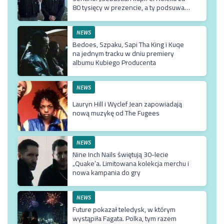
80 tysięcy w prezencie, a ty podsuwasz
mu krzywe umowy”
NEWS
Bedoes, Szpaku, Sapi Tha King i Kuqe
na jednym tracku w dniu premiery
albumu Kubiego Producenta
NEWS
Lauryn Hill i Wyclef Jean zapowiadają
nową muzykę od The Fugees
NEWS
Nine Inch Nails świętują 30-lecie
„Quake’a. Limitowana kolekcja merchu i
nowa kampania do gry
NEWS
Future pokazał teledysk, w którym
wystąpiła Fagata. Polka, tym razem