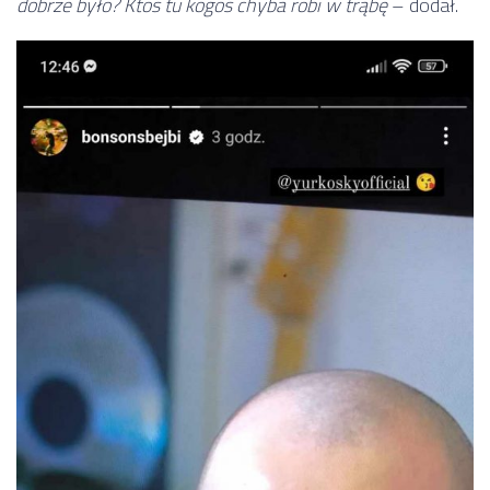
dobrze było? Ktoś tu kogoś chyba robi w trąbę
– dodał.