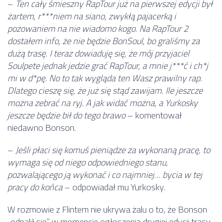
–
Ten cały śmieszny RapTour już na pierwszej edycji był
żartem, r***niem na siano, zwykłą pajacerką i
pozowaniem na nie wiadomo kogo. Na RapTour 2
dostałem info, że nie będzie BonSoul, bo graliśmy za
dużą trasę. I teraz dowiaduję się, że mój przyjaciel
Soulpete jednak jedzie grać RapTour, a mnie j***ć i ch*j
mi w d*pę. No to tak wygląda ten Wasz prawilny rap.
Dlatego cieszę się, że już się stąd zawijam. Ile jeszcze
można zebrać na ryj. A jak widać można, a Yurkosky
jeszcze będzie bił do tego brawo
– komentował
niedawno Bonson.
–
Jeśli płaci się komuś pieniądze za wykonaną pracę, to
wymaga się od niego odpowiedniego stanu,
pozwalającego ją wykonać i co najmniej… bycia w tej
pracy do końca
– odpowiadał mu Yurkosky.
W rozmowie z Flintem nie ukrywa żalu o to, że Bonson
„odpalił się” w momencie ogłoszenia drugiej edycji trasy,