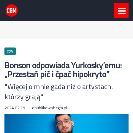
CGM
Bonson odpowiada Yurkosky’emu:
„Przestań pić i ćpać hipokryto”
"Więcej o mnie gada niż o artystach,
którzy grają".
2024.02.19
opublikował:
cgm.pl