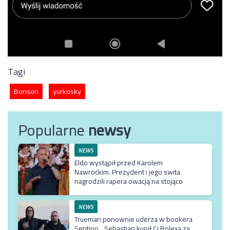
Tagi
Bonson
yurkosky
Popularne
newsy
NEWS
Eldo wystąpił przed Karolem
Nawrockim. Prezydent i jego swita
nagrodzili rapera owacją na stojąco
NEWS
Trueman ponownie uderza w bookera
Sentino. „Sebastian kupił Ci Rolexa za