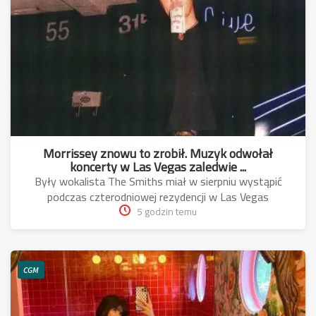
Morrissey znowu to zrobił. Muzyk odwołał
koncerty w Las Vegas zaledwie ...
Były wokalista The Smiths miał w sierpniu wystąpić
podczas czterodniowej rezydencji w Las Vegas
5 godzin temu
CGM