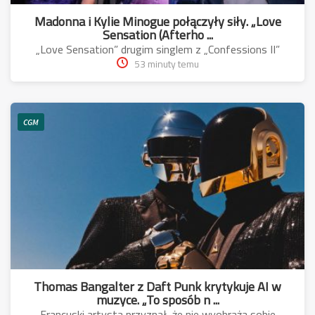
Madonna i Kylie Minogue połączyły siły. „Love
Sensation (Afterho ...
„Love Sensation” drugim singlem z „Confessions II”
53 minuty temu
CGM
Thomas Bangalter z Daft Punk krytykuje AI w
muzyce. „To sposób n ...
Francuski artysta przyznał, że nie wyobraża sobie