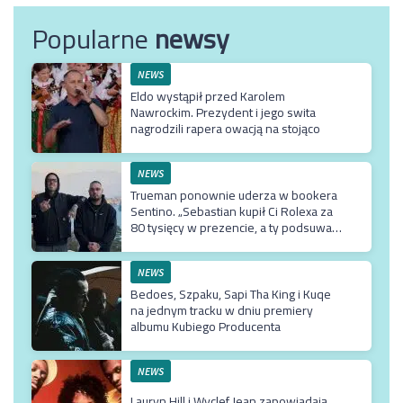
Popularne
newsy
NEWS
Eldo wystąpił przed Karolem
Nawrockim. Prezydent i jego swita
nagrodzili rapera owacją na stojąco
NEWS
Trueman ponownie uderza w bookera
Sentino. „Sebastian kupił Ci Rolexa za
80 tysięcy w prezencie, a ty podsuwasz
mu krzywe umowy”
NEWS
Bedoes, Szpaku, Sapi Tha King i Kuqe
na jednym tracku w dniu premiery
albumu Kubiego Producenta
NEWS
Lauryn Hill i Wyclef Jean zapowiadają