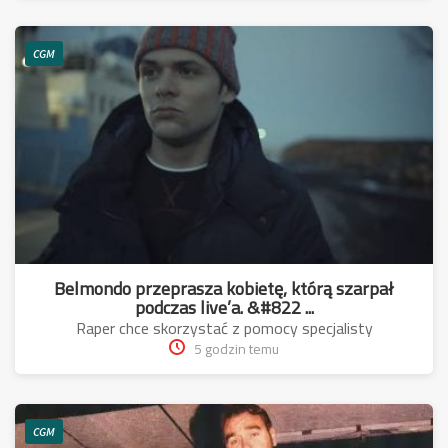
CGM
Belmondo przeprasza kobietę, którą szarpał
podczas live’a. &#822 ...
Raper chce skorzystać z pomocy specjalisty
5 godzin temu
CGM