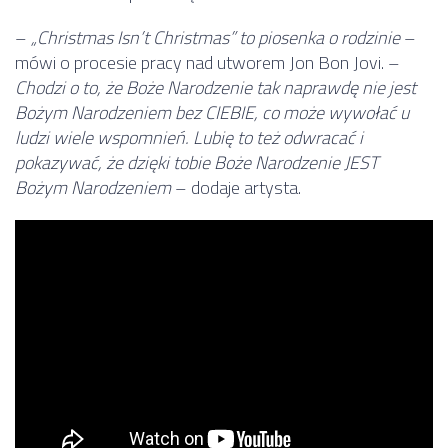
–
„Christmas Isn’t Christmas” to piosenka o rodzinie
–
mówi o procesie pracy nad utworem Jon Bon Jovi. –
Chodzi o to, że Boże Narodzenie tak naprawdę nie jest
Bożym Narodzeniem bez CIEBIE, co może wywołać u
ludzi wiele wspomnień. Lubię to też odwracać i
pokazywać, że dzięki tobie Boże Narodzenie JEST
Bożym Narodzeniem
– dodaje artysta.