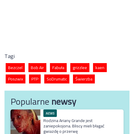
Tagi
Bezczel
Bob Air
Fabuła
grizzlee
kaen
Poszwix
PTP
SoDrumatic
Świerzba
Popularne
newsy
NEWS
Rodzina Ariany Grande jest
zaniepokojona. Bliscy mieli błagać
gwiazdę o przerwę