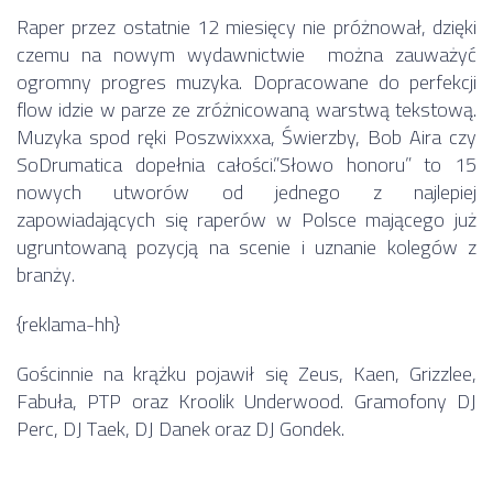
Raper przez ostatnie 12 miesięcy nie próżnował, dzięki
czemu na nowym wydawnictwie można zauważyć
ogromny progres muzyka. Dopracowane do perfekcji
flow idzie w parze ze zróżnicowaną warstwą tekstową.
Muzyka spod ręki Poszwixxxa, Świerzby, Bob Aira czy
SoDrumatica dopełnia całości.”Słowo honoru” to 15
nowych utworów od jednego z najlepiej
zapowiadających się raperów w Polsce mającego już
ugruntowaną pozycją na scenie i uznanie kolegów z
branży.
{reklama-hh}
Gościnnie na krążku pojawił się Zeus, Kaen, Grizzlee,
Fabuła, PTP oraz Kroolik Underwood. Gramofony DJ
Perc, DJ Taek, DJ Danek oraz DJ Gondek.