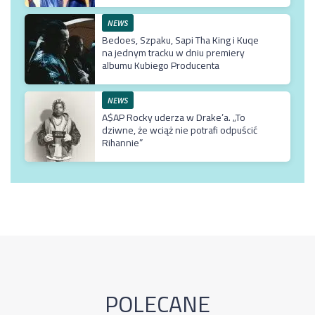
NEWS
Bedoes, Szpaku, Sapi Tha King i Kuqe
na jednym tracku w dniu premiery
albumu Kubiego Producenta
NEWS
A$AP Rocky uderza w Drake’a. „To
dziwne, że wciąż nie potrafi odpuścić
Rihannie”
POLECANE