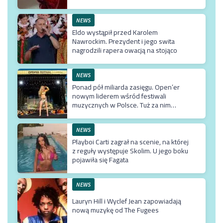
NEWS
Eldo wystąpił przed Karolem
Nawrockim. Prezydent i jego swita
nagrodzili rapera owacją na stojąco
NEWS
Ponad pół miliarda zasięgu. Open’er
nowym liderem wśród festiwali
muzycznych w Polsce. Tuż za nim
Męskie Granie
NEWS
Playboi Carti zagrał na scenie, na której
z reguły występuje Skolim. U jego boku
pojawiła się Fagata
NEWS
Lauryn Hill i Wyclef Jean zapowiadają
nową muzykę od The Fugees