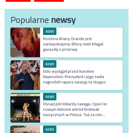
Popularne
newsy
NEWS
Rodzina Ariany Grande jest
zaniepokojona. Bliscy mieli błagać
gwiazdę o przerwę
NEWS
Eldo wystąpił przed Karolem
Nawrockim. Prezydent i jego swita
nagrodzili rapera owacją na stojąco
NEWS
Ponad pół miliarda zasięgu. Open’er
nowym liderem wśród festiwali
muzycznych w Polsce. Tuż za nim
Męskie Granie
NEWS