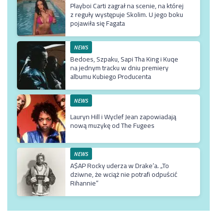
Playboi Carti zagrał na scenie, na której
z reguły występuje Skolim. U jego boku
pojawiła się Fagata
NEWS
Bedoes, Szpaku, Sapi Tha King i Kuqe
na jednym tracku w dniu premiery
albumu Kubiego Producenta
NEWS
Lauryn Hill i Wyclef Jean zapowiadają
nową muzykę od The Fugees
NEWS
A$AP Rocky uderza w Drake’a. „To
dziwne, że wciąż nie potrafi odpuścić
Rihannie”