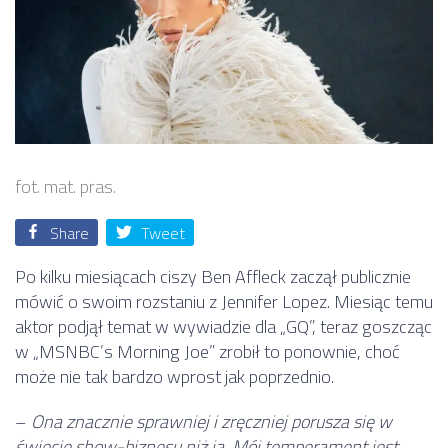
fot. mat. pras.
Share
Tweet
Po kilku miesiącach ciszy Ben Affleck zaczął publicznie
mówić o swoim rozstaniu z Jennifer Lopez. Miesiąc temu
aktor podjął temat w wywiadzie dla „GQ”, teraz goszcząc
w „MSNBC’s Morning Joe” zrobił to ponownie, choć
może nie tak bardzo wprost jak poprzednio.
–
Ona znacznie sprawniej i zręczniej porusza się w
świecie show-biznesu niż ja. Mój temperament jest