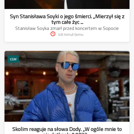
Syn Stanisława Soyki o jego śmierci. „Mierzył się z
tym całe życ ...
Stanisław Soyka zmarł przed koncertem w Sopocie
48 minut temu
CGM
Skolim reaguje na słowa Dody. „W ogóle mnie to