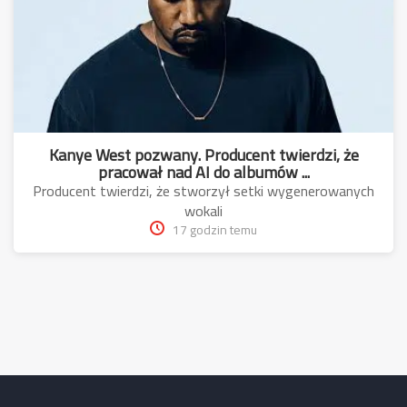
Kanye West pozwany. Producent twierdzi, że
pracował nad AI do albumów ...
Producent twierdzi, że stworzył setki wygenerowanych
wokali
17 godzin temu