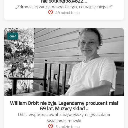
nie dotknęło&#822 ...
„Zdrowia jej życzę, wszystkiego, co najpiękniejsze”
49 minut temu
CGM
William Orbit nie żyje. Legendarny producent miał
69 lat. Muzycy skład ...
Orbit współpracował z największymi gwiazdami
światowej muzyki
6 godzin temu