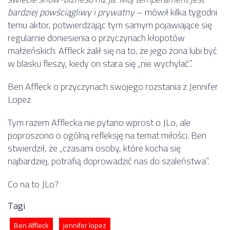
bardziej powściągliwy i prywatny
– mówił kilka tygodni
temu aktor, potwierdzając tym samym pojawiające się
regularnie doniesienia o przyczynach kłopotów
małżeńskich. Affleck żalił się na to, że jego żona lubi być
w blasku fleszy, kiedy on stara się „nie wychylać”.
Ben Affleck o przyczynach swojego rozstania z Jennifer
Lopez
Tym razem Afflecka nie pytano wprost o JLo, ale
poproszono o ogólną refleksję na temat miłości. Ben
stwierdził, że „czasami osoby, które kocha się
najbardziej, potrafią doprowadzić nas do szaleństwa”.
Co na to JLo?
Tagi
Ben Affleck
jennifer lopez