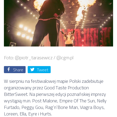
Foto: @piotr_tarasewicz / @cgm.pl
Share
Tweet
W sierpniu na festiwalowej mapie Polski zadebiutuje
organizowany przez Good Taste Production
BitterSweet. Na pierwszej edycji poznańskiej imprezy
wystąpią m.in. Post Malone, Empire Of The Sun, Nelly
Furtado, Peggy Gou, Rag’n’Bone Man, Viagra Boys,
Loreen, Ella, Eyre i Hurts.