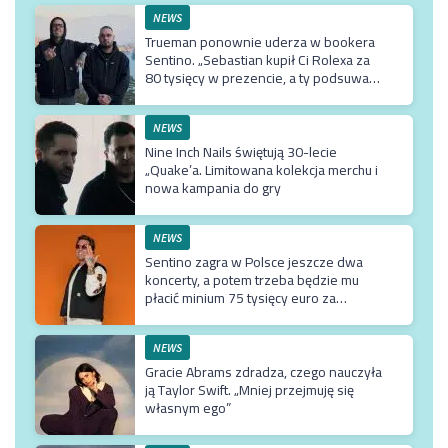
NEWS
Trueman ponownie uderza w bookera
Sentino. „Sebastian kupił Ci Rolexa za
80 tysięcy w prezencie, a ty podsuwasz
mu krzywe umowy”
NEWS
Nine Inch Nails świętują 30-lecie
„Quake’a. Limitowana kolekcja merchu i
nowa kampania do gry
NEWS
Sentino zagra w Polsce jeszcze dwa
koncerty, a potem trzeba będzie mu
płacić minium 75 tysięcy euro za
przyjazd do kraju
NEWS
Gracie Abrams zdradza, czego nauczyła
ją Taylor Swift. „Mniej przejmuję się
własnym ego”