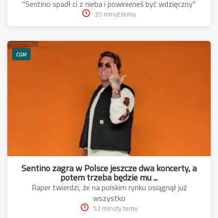
"Sentino spadł ci z nieba i powinieneś być wdzięczny"
35 minut temu
CGM
Sentino zagra w Polsce jeszcze dwa koncerty, a
potem trzeba będzie mu ...
Raper twierdzi, że na polskim rynku osiągnął już
wszystko
52 minuty temu