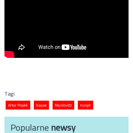
Tagi
Artur Rojek
Kayax
Myslovitz
nospr
Popularne
newsy