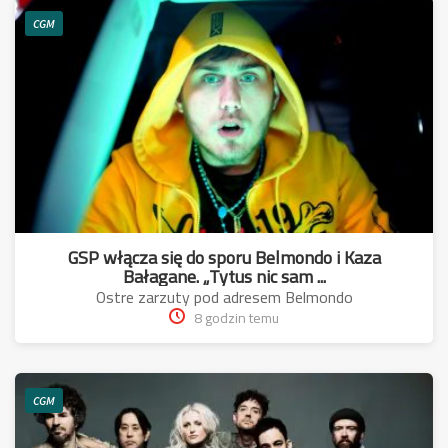
CGM
GSP włącza się do sporu Belmondo i Kaza
Bałagane. „Tytus nic sam ...
Ostre zarzuty pod adresem Belmondo
8 godzin temu
CGM