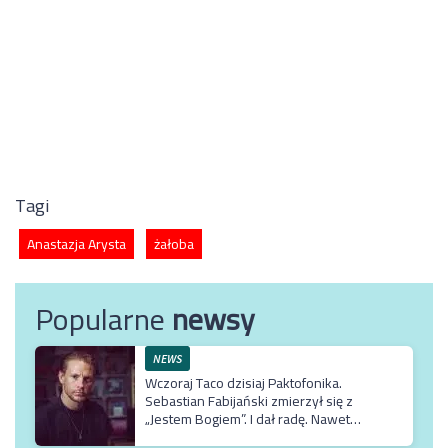
Tagi
Anastazja Arysta
żałoba
Popularne
newsy
NEWS
Wczoraj Taco dzisiaj Paktofonika.
Sebastian Fabijański zmierzył się z
„Jestem Bogiem”. I dał radę. Nawet
bardzo