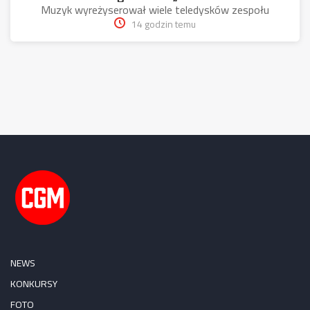
Muzyk wyreżyserował wiele teledysków zespołu
14 godzin temu
NEWS
KONKURSY
FOTO