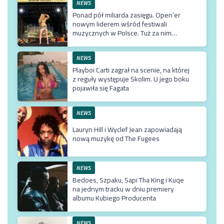
NEWS
Ponad pół miliarda zasięgu. Open’er
nowym liderem wśród festiwali
muzycznych w Polsce. Tuż za nim
Męskie Granie
NEWS
Playboi Carti zagrał na scenie, na której
z reguły występuje Skolim. U jego boku
pojawiła się Fagata
NEWS
Lauryn Hill i Wyclef Jean zapowiadają
nową muzykę od The Fugees
NEWS
Bedoes, Szpaku, Sapi Tha King i Kuqe
na jednym tracku w dniu premiery
albumu Kubiego Producenta
NEWS