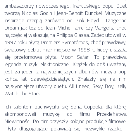
ambasadorzy nowoczesnego, francuskiego popu. Duet
tworzą Nicolas Godin i Jean-Benoît Dunckel. Muzyczne
inspiracje czerpią zarówno od Pink Floyd i Tangerine
Dream jak też od Jean-Michel Jarre czy Vangelis, choć
najczęściej wskazują na Philippa Glassa. Zadebiutowali w
1997 roku płytą Premiers Symptômes, choć prawdziwy,
światowy debiut miał miejsce w 1998 r., kiedy ukazała
się przełomowa płyta Moon Safari. To prawdziwa
legenda muzyki elektronicznej. Krążek do dziś uważany
jest za jeden z najważniejszych albumów muzyki pop
końca lat dziewięćdziesiątych. Znalazły się na nim
najsłynniejsze utwory duetu: All I need, Sexy Boy, Kelly
Watch The Stars.
Ich talentem zachwyciła się Sofia Coppola, dla której
skomponowali muzykę do filmu Przekleństwa
Niewinności. Po nim przyszły kolejne produkcje filmowe.
Płyty długogrające pojawiają się niezwykle rzadko i