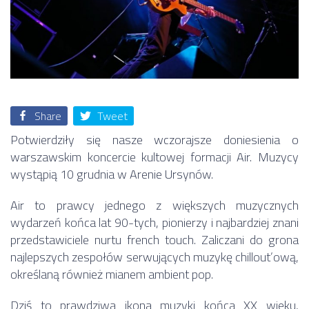
Share
Tweet
Potwierdziły się nasze wczorajsze doniesienia o
warszawskim koncercie kultowej formacji Air. Muzycy
wystąpią 10 grudnia w Arenie Ursynów.
Air to prawcy jednego z większych muzycznych
wydarzeń końca lat 90-tych, pionierzy i najbardziej znani
przedstawiciele nurtu french touch. Zaliczani do grona
najlepszych zespołów serwujących muzykę chillout’ową,
określaną również mianem ambient pop.
Dziś to prawdziwa ikona muzyki końca XX wieku,