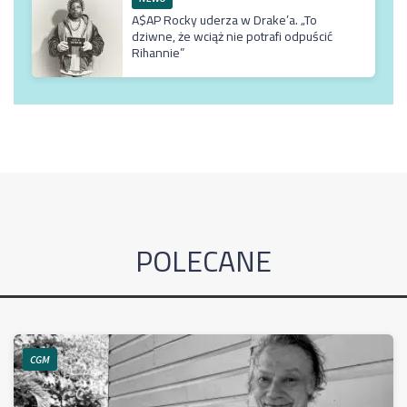
A$AP Rocky uderza w Drake’a. „To
dziwne, że wciąż nie potrafi odpuścić
Rihannie”
POLECANE
CGM