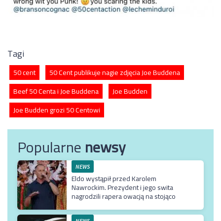
Tagi
50 cent
50 Cent publikuje nagie zdjęcia Joe Buddena
Beef 50 Centa i Joe Buddena
Joe Budden
Joe Budden grozi 50 Centowi
Popularne
newsy
NEWS
Eldo wystąpił przed Karolem
Nawrockim. Prezydent i jego swita
nagrodzili rapera owacją na stojąco
NEWS