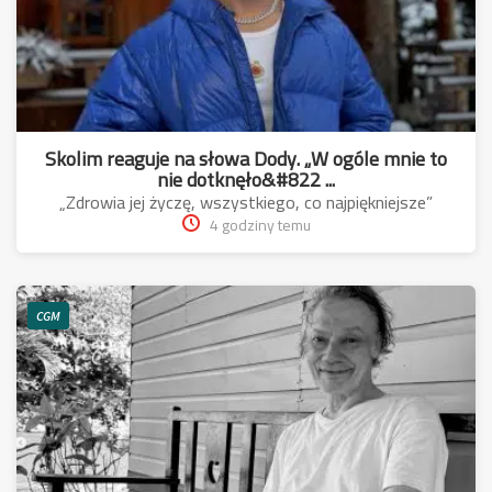
Skolim reaguje na słowa Dody. „W ogóle mnie to
nie dotknęło&#822 ...
„Zdrowia jej życzę, wszystkiego, co najpiękniejsze”
4 godziny temu
CGM