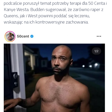
podcaście poruszył temat potrzeby terapii dla 50 Centa i
Kanye Westa. Budden sugerował, że zarówno raper z
Queens, jak i West powinni poddać się leczeniu,
wskazując na ich kontrowersyjne zachowania.