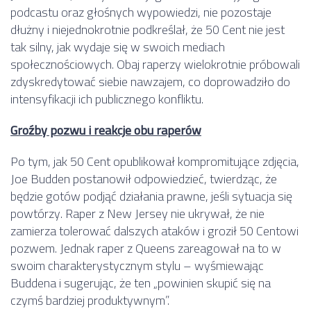
podcastu oraz głośnych wypowiedzi, nie pozostaje
dłużny i niejednokrotnie podkreślał, że 50 Cent nie jest
tak silny, jak wydaje się w swoich mediach
społecznościowych. Obaj raperzy wielokrotnie próbowali
zdyskredytować siebie nawzajem, co doprowadziło do
intensyfikacji ich publicznego konfliktu.
Groźby pozwu i reakcje obu raperów
Po tym, jak 50 Cent opublikował kompromitujące zdjęcia,
Joe Budden postanowił odpowiedzieć, twierdząc, że
będzie gotów podjąć działania prawne, jeśli sytuacja się
powtórzy. Raper z New Jersey nie ukrywał, że nie
zamierza tolerować dalszych ataków i groził 50 Centowi
pozwem. Jednak raper z Queens zareagował na to w
swoim charakterystycznym stylu – wyśmiewając
Buddena i sugerując, że ten „powinien skupić się na
czymś bardziej produktywnym”.