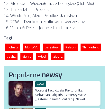
12. Molesta – Wiedziałem, że tak będzie (Club Mix)
13. Thinkadelic – Pokaż się
14. Włodi, Pele, Alex – Słodkie kłamstwa
15. 2CW – Dwukrotniecałkowicie wyczesany
16. Vienio & Pele – Jedno z takich miejsc
Tagi
molesta
Mor W.A.
paręsłów
Pelson
Thinkadelic
trzyha
vienio
włodi
zipera
Popularne
newsy
NEWS
Wczoraj Taco dzisiaj Paktofonika.
Sebastian Fabijański zmierzył się z
„Jestem Bogiem”. I dał radę. Nawet
bardzo