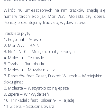
Wśród 16 umieszczonych na nim tracków znajdą się
numery takich ekip jak Mor W.A., Molesta czy Zipera.
Poniżej prezentujemy tracklistę wydawnictwa.
Tracklista płyty:
1. Edytoriał – Słowo
2. Mor W.A. – B.S.N.T.
3. Nr 1 i Nr 0 – Muzyka, blunty i słodycze
4. Molesta – Te chwile
5. Trzyha – Rymoholiko
6. Molesta – Muzyka miasta
7. Paresłów feat. Pezet, Dizkret, Wujrock – W miejskim
tłoku ginąc
8. Molesta – Wszystko co najlepsze
9. Zipera – Wir wydarzeń
10. Thinkadelic feat. Kaliber 44 – Ja jadę
11. Zipera – Sztuczna twarz