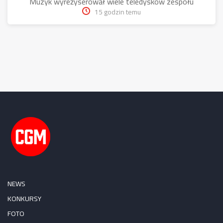
Muzyk wyreżyserował wiele teledysków zespołu
15 godzin temu
NEWS
KONKURSY
FOTO