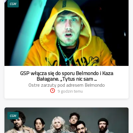
CGM
GSP włącza się do sporu Belmondo i Kaza
Bałagane. „Tytus nic sam ...
Ostre zarzuty pod adresem Belmondo
9 godzin temu
CGM