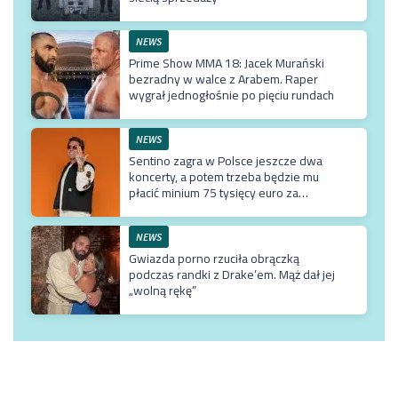
NEWS
Prime Show MMA 18: Jacek Murański
bezradny w walce z Arabem. Raper
wygrał jednogłośnie po pięciu rundach
NEWS
Sentino zagra w Polsce jeszcze dwa
koncerty, a potem trzeba będzie mu
płacić minium 75 tysięcy euro za
przyjazd do kraju
NEWS
Gwiazda porno rzuciła obrączką
podczas randki z Drake’em. Mąż dał jej
„wolną rękę”