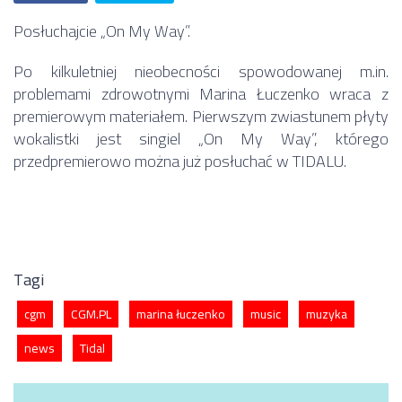
Posłuchajcie „On My Way”.
Po kilkuletniej nieobecności spowodowanej m.in.
problemami zdrowotnymi Marina Łuczenko wraca z
premierowym materiałem. Pierwszym zwiastunem płyty
wokalistki jest singiel „On My Way”, którego
przedpremierowo można już posłuchać w TIDALU.
Tagi
cgm
CGM.PL
marina łuczenko
music
muzyka
news
Tidal