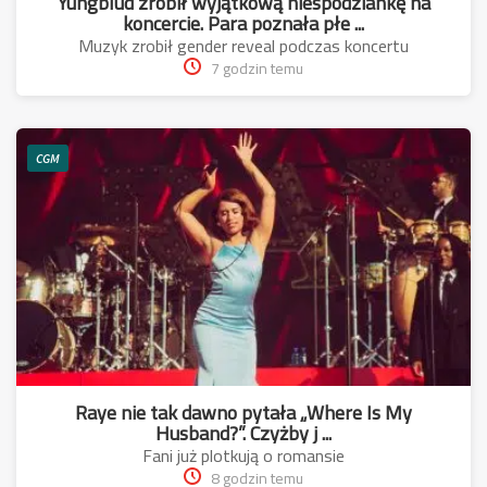
Yungblud zrobił wyjątkową niespodziankę na
koncercie. Para poznała płe ...
Muzyk zrobił gender reveal podczas koncertu
7 godzin temu
CGM
Raye nie tak dawno pytała „Where Is My
Husband?”. Czyżby j ...
Fani już plotkują o romansie
8 godzin temu