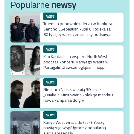
Popularne
newsy
NEWS
Trueman ponownie uderza w bookera
Sentino. „Sebastian kupił Ci Rolexa za
80 tysięcy w prezencie, a ty podsuwasz
mu krzywe umowy”
NEWS
Kim Kardashian wspiera North West
podczas koncertu Kanyego Westa w
Portugalii. „Zawsze oglądam moją
Northie”
NEWS
Nine Inch Nails świętują 30-lecie
„Quake’a. Limitowana kolekcja merchu i
nowa kampania do gry
NEWS
Kanye West wraca do łask? Yeezy
nawiązuje współpracę z popularną
siecią sprzedaży