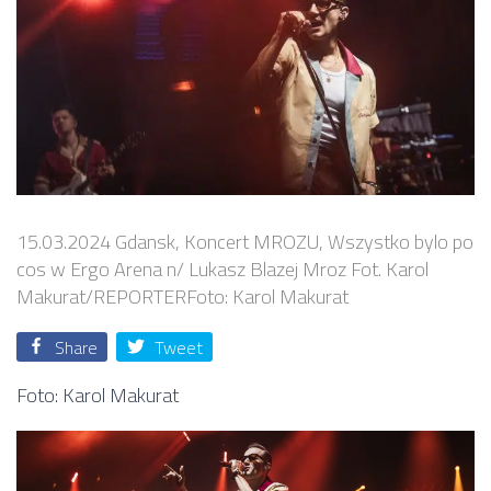
15.03.2024 Gdansk, Koncert MROZU, Wszystko bylo po
cos w Ergo Arena n/ Lukasz Blazej Mroz Fot. Karol
Makurat/REPORTERFoto: Karol Makurat
Share
Tweet
Foto: Karol Makurat