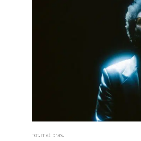
fot. mat. pras.