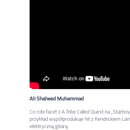
Ali Shaheed Muhammad
Co robi facet z A Tribe Called Quest na „Star
przykład współprodukuje hit z Kendrickiem La
elektryczną gitarą.