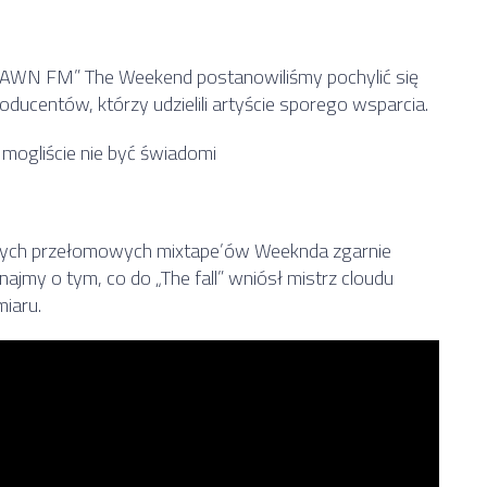
DAWN FM” The Weekend postanowiliśmy pochylić się
ducentów, którzy udzielili artyście sporego wsparcia.
 mogliście nie być świadomi
szych przełomowych mixtape’ów Weeknda zgarnie
ajmy o tym, co do „The fall” wniósł mistrz cloudu
miaru.