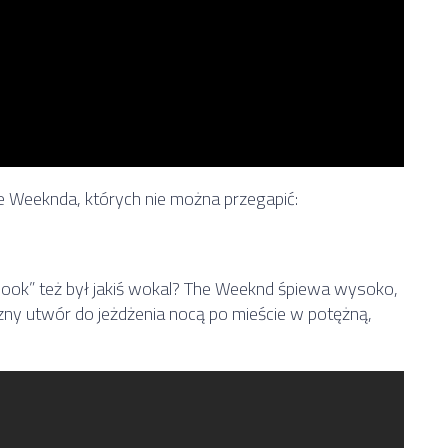
e Weeknda, których nie można przegapić:
look” też był jakiś wokal? The Weeknd śpiewa wysoko,
zny utwór do jeżdżenia nocą po mieście w potężną,