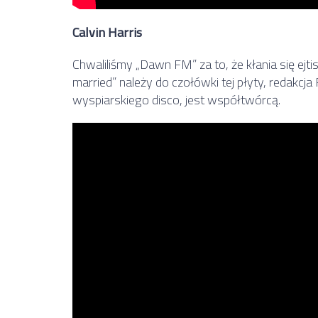
Calvin Harris
Chwaliliśmy „Dawn FM” za to, że kłania się ejti
married” należy do czołówki tej płyty, redakcja 
wyspiarskiego disco, jest współtwórcą.