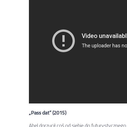
„Pass dat” (2015)
Abel dorzucił coś od siebie do futurystycznego 