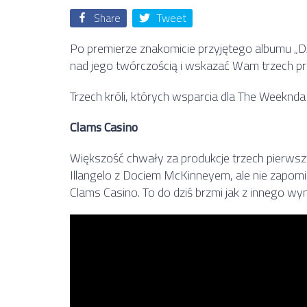
Share
Tweet
Po premierze znakomicie przyjętego albumu „
nad jego twórczością i wskazać Wam trzech pro
Trzech króli, których wsparcia dla The Weeknda
Clams Casino
Większość chwały za produkcje trzech pierw
Illangelo z Dociem McKinneyem, ale nie zapomin
Clams Casino. To do dziś brzmi jak z innego wy