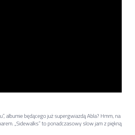
boyu”, albumie będącego już supergwiazdą Abla? Hmm, na
marem. „Sidewalks” to ponadczasowy slow jam z piękną