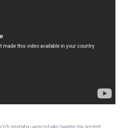
r’n’b Jeremiha i wręczył jako świąteczny prezent