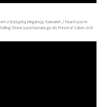
som z brytyjską elegancją. Kawałek „I heard you’re
Rolling Stone’a porównała go do Prince’a! Calvin, król