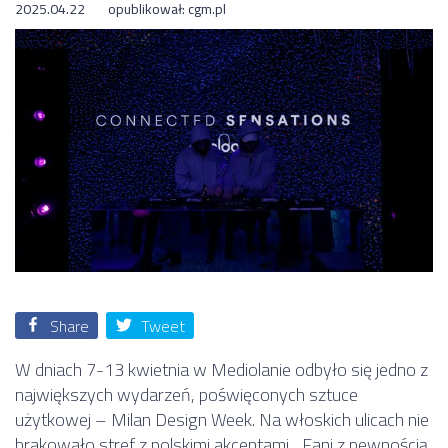
2025.04.22
opublikował:
cgm.pl
Share
Tweet
W dniach 7-13 kwietnia w Mediolanie odbyło się jedno z
największych wydarzeń, poświęconych sztuce
użytkowej – Milan Design Week. Na włoskich ulicach nie
brakowało stref z polskimi akcentami. „Fani z pewnością