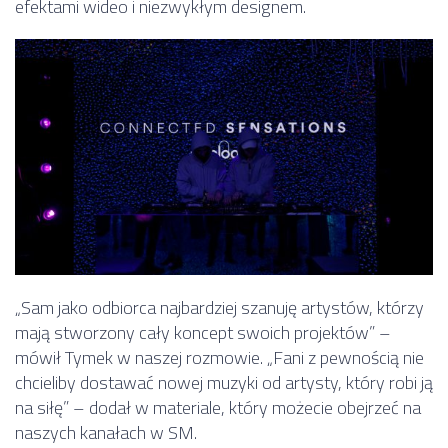
efektami wideo i niezwykłym designem.
„Sam jako odbiorca najbardziej szanuję artystów, którzy
mają stworzony cały koncept swoich projektów” –
mówił Tymek w naszej rozmowie. „Fani z pewnością nie
chcieliby dostawać nowej muzyki od artysty, który robi ją
na siłę” – dodał w materiale, który możecie obejrzeć na
naszych kanałach w SM.