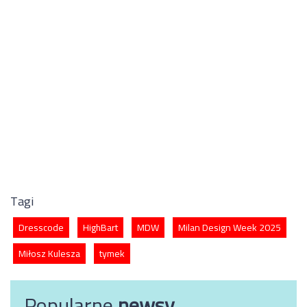
Tagi
Dresscode
HighBart
MDW
Milan Design Week 2025
Miłosz Kulesza
tymek
Popularne
newsy