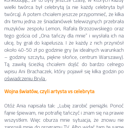
wielki twórca był celebrytą (a nie każdy celebryta był
twórcą). A potem chciałem jeszcze przypomnieć, że kilka
dni temu jedna ze śniadaniówek telewizyjnych przebrała
muzyków zespołu Lemon, Rafała Brzozowskiego oraz
tego gościa od „Ona tańczy dla mnie” i wysłała ich na
ulicę, by grali do kapelusza. I że każdy z nich przyniósł
około 40-50 zł po godzinie gry (w idealnych warunkach
– godziny szczytu, piękne słońce, centrum Warszawy).
Tą zawiłą ścieżką chciałem dojść do bardzo celnego
wpisu Ani Brachaczek, który pojawił się kilka godzin po
oświadczeniu Bryla
.
Wojna światów, czyli artysta vs celebryta
Otóż Ania napisała tak: „Lubię zarobić pieniążki. Ponoć
fajnie śpiewam, nie potrafię tańczyć i znam się na prawie
wszystkim. Więc oburza mnie sytuacja, że znowu nie
zaprosili mnie do programu TV. Albo widać tam te same