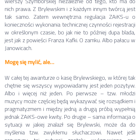
wierszy Szymborskiej niezależnie od tego, kto ma do
nich prawa. Z Brylewskim i z każdym innym twórcą jest
tak samo. Zatem wewnętrzna regulacja ZAiKS-u o
konieczności wykonania technicznej czynności rejestracji
w określonym czasie, bo jak nie to później dupa blada,
jest jak z powieści Franza Kafki. O zamku. Albo pałacu w
Janowicach.
Mogę się mylić, ale…
W całej tej awanturze o kasę Brylewskiego, w której tak
chętnie się wszyscy wypowiadamy jest jeden pozytyw.
Albo i więcej niż jeden. Po pierwsze – tzw. młodzi
muzycy może częściej będą wykazywać się rozsądkiem i
pragmatyzmem i między jedną a drugą próbą wypełnią
jednak ZAiKS-owe kwity. Po drugie – sama informacja o
sytuacji w jakiej znalazł się Brylewski, może da do
myślenia tzw. zwykłemu słuchaczowi. Nawet jeśli