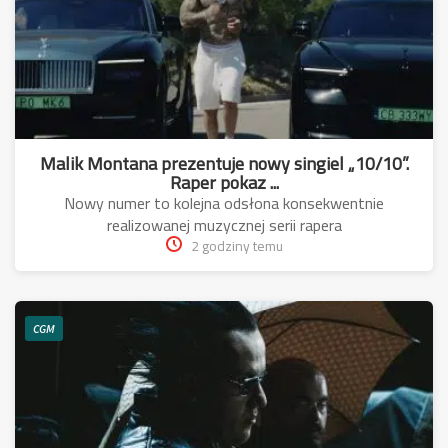
Malik Montana prezentuje nowy singiel „10/10”.
Raper pokaz ...
Nowy numer to kolejna odsłona konsekwentnie
realizowanej muzycznej serii rapera
2 godziny temu
CGM