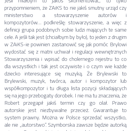
Jeśli miałbym to jakoś skomentować, to tylko
przypomnieniem, że ZAiKS to nie jakiś smutny urząd czy
ministerstwo a stowarzyszenie autorów i
kompozytorów… podkreślę: stowarzyszenie, a więc z
definicji grupa podobnych sobie ludzi mających te same
cele. A jeśli tak jest (chciałbym by było), to jeden z drugim
w ZAiKS-ie powinien zastanowić się jak pomóc Brylowi
wydostać się z matni uchwał i regulacji wewnętrznych
Stowarzyszenia i wpisać do cholernego rejestru to co
dla wszystkich i tak jest oczywiste i o czym wie każde
dziecko interesujące się muzyką. Że Brylewski to
Brylewski, muzyk, twórca, autor i kompozytor lub
współkompozytor i tu długa lista pozycji składających
się na jego przebogaty dorobek. I nie ma tu znaczenia, że
Robert przegapił jakiś termin czy go olał. Prawo
autorskie jest niezbywalne przecież. Gwarantuje to
system prawny. Można w Polsce sprzedać wszystko,
ale nie „autorstwo”. Szymborska zawsze będzie autorką