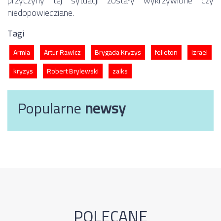
przyczyny tej sytuacji zostały wykrzywione czy
niedopowiedziane.
Tagi
Armia
Artur Rawicz
Brygada Kryzys
felieton
Izrael
kryzys
Robert Brylewski
zaiks
Popularne
newsy
POLECANE