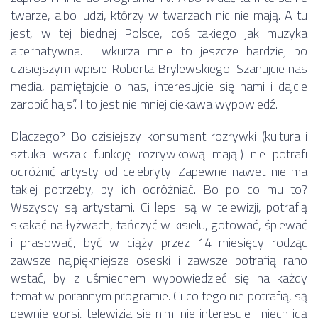
twarze, albo ludzi, którzy w twarzach nic nie mają. A tu
jest, w tej biednej Polsce, coś takiego jak muzyka
alternatywna. I wkurza mnie to jeszcze bardziej po
dzisiejszym wpisie Roberta Brylewskiego. Szanujcie nas
media, pamiętajcie o nas, interesujcie się nami i dajcie
zarobić hajs”. I to jest nie mniej ciekawa wypowiedź.
Dlaczego? Bo dzisiejszy konsument rozrywki (kultura i
sztuka wszak funkcję rozrywkową mają!) nie potrafi
odróżnić artysty od celebryty. Zapewne nawet nie ma
takiej potrzeby, by ich odróżniać. Bo po co mu to?
Wszyscy są artystami. Ci lepsi są w telewizji, potrafią
skakać na łyżwach, tańczyć w kisielu, gotować, śpiewać
i prasować, być w ciąży przez 14 miesięcy rodząc
zawsze najpiękniejsze oseski i zawsze potrafią rano
wstać, by z uśmiechem wypowiedzieć się na każdy
temat w porannym programie. Ci co tego nie potrafią, są
pewnie gorsi, telewizja się nimi nie interesuje i niech idą