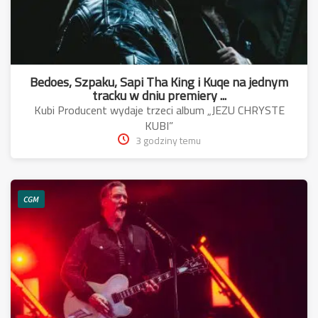
Bedoes, Szpaku, Sapi Tha King i Kuqe na jednym
tracku w dniu premiery ...
Kubi Producent wydaje trzeci album „JEZU CHRYSTE
KUBI”
3 godziny temu
CGM