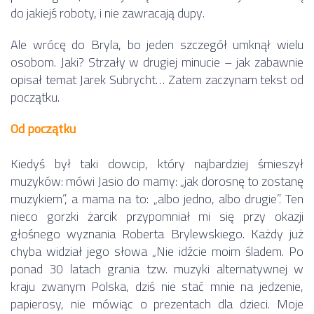
do jakiejś roboty, i nie zawracają dupy.
Ale wrócę do Bryla, bo jeden szczegół umknął wielu
osobom. Jaki? Strzały w drugiej minucie – jak zabawnie
opisał temat Jarek Subrycht… Zatem zaczynam tekst od
początku.
Od początku
Kiedyś był taki dowcip, który najbardziej śmieszył
muzyków: mówi Jasio do mamy: „jak dorosnę to zostanę
muzykiem”, a mama na to: „albo jedno, albo drugie”. Ten
nieco gorzki żarcik przypomniał mi się przy okazji
głośnego wyznania Roberta Brylewskiego. Każdy już
chyba widział jego słowa „Nie idźcie moim śladem. Po
ponad 30 latach grania tzw. muzyki alternatywnej w
kraju zwanym Polska, dziś nie stać mnie na jedzenie,
papierosy, nie mówiąc o prezentach dla dzieci. Moje