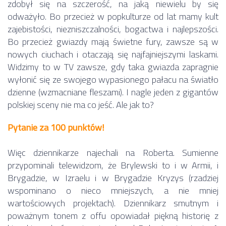
zdobył się na szczerość, na jaką niewielu by się
odważyło. Bo przecież w popkulturze od lat mamy kult
zajebistości, niezniszczalności, bogactwa i najlepszości.
Bo przecież gwiazdy mają świetne fury, zawsze są w
nowych ciuchach i otaczają się najfajniejszymi laskami.
Widzimy to w TV zawsze, gdy taka gwiazda zapragnie
wyłonić się ze swojego wypasionego pałacu na światło
dzienne (wzmacniane fleszami). I nagle jeden z gigantów
polskiej sceny nie ma co jeść. Ale jak to?
Pytanie za 100 punktów!
Więc dziennikarze najechali na Roberta. Sumienne
przypominali telewidzom, że Brylewski to i w Armii, i
Brygadzie, w Izraelu i w Brygadzie Kryzys (rzadziej
wspominano o nieco mniejszych, a nie mniej
wartościowych projektach). Dziennikarz smutnym i
poważnym tonem z offu opowiadał piękną historię z