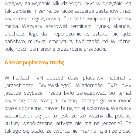
wpływy za wydanie kilkudziesięciu płyt w ojczyźnie, są
tak żałośnie mizerne, że radzę szczerze zastanowić nad
wyborem drogi życiowej…”. Temat skwapliwie podłapały
media. Wszyscy szafowali terminami: rynek, skandal,
słuchacz, legenda, nieporozumienie, sztuka, pieniądz,
państwo, muzyka, emerytura, twórczość, itd. W różnej
kolejności i odmienione przez różne przypadki.
A teraz popłaczmy trochę
W Faktach TVN poszedł duży, płaczliwy materiał o
„przestrodze Brylewskiego”. Wiadomości TVP były
jeszcze szybsze. Trzeba było zareagować, bo temat
wylał się poza prasę muzyczną i zaczęła go wałkować
prasa codzienna, nawet ta najmniej kolorowa. Wszyscy
zastanawiali się jak to jest, że tak ważny dla polskiej
kultury współczesnej artysta nie ma na jedzenie? Co
takiego się stało, że twórca nie miał na fajki i ze złości