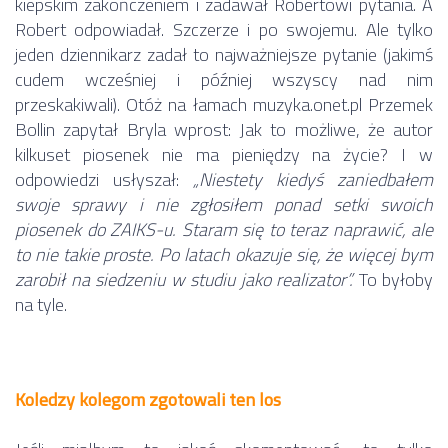
kiepskim zakończeniem i zadawał Robertowi pytania. A
Robert odpowiadał. Szczerze i po swojemu. Ale tylko
jeden dziennikarz zadał to najważniejsze pytanie (jakimś
cudem wcześniej i później wszyscy nad nim
przeskakiwali). Otóż na łamach muzyka.onet.pl Przemek
Bollin zapytał Bryla wprost: Jak to możliwe, że autor
kilkuset piosenek nie ma pieniędzy na życie? I w
odpowiedzi usłyszał:
„Niestety kiedyś zaniedbałem
swoje sprawy i nie zgłosiłem ponad setki swoich
piosenek do ZAIKS-u. Staram się to teraz naprawić, ale
to nie takie proste. Po latach okazuje się, że więcej bym
zarobił na siedzeniu w studiu jako realizator”.
To byłoby
na tyle.
Koledzy kolegom zgotowali ten los