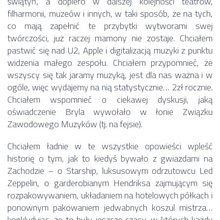
świątyń, a dopiero w dalszej kolejności teatrów,
filharmonii, muzeów i innych, w taki sposób, że na tych,
co mają zapełnić te przybytki wytworami swej
twórczości, już raczej mamony nie zostaje. Chciałem
pastwić się nad U2, Apple i digitalizacją muzyki z punktu
widzenia małego zespołu. Chciałem przypomnieć, że
wszyscy się tak jaramy muzyką, jest dla nas ważna i w
ogóle, więc wydajemy na nią statystycznie… 2zł rocznie.
Chciałem wspomnieć o ciekawej dyskusji, jaką
oświadczenie Bryla wywołało w łonie Związku
Zawodowego Muzyków (tj. na fejsie).
Chciałem ładnie w te wszystkie opowieści wpleść
historię o tym, jak to kiedyś bywało z gwiazdami na
Zachodzie – o Starship, luksusowym odrzutowcu Led
Zeppelin, o garderobianym Hendriksa zajmującym się
rozpakowywaniem, układaniem na hotelowych półkach i
ponownym pakowaniem jedwabnych koszul mistrza…
konkludując, że to były jeszcze czasy, w których każdy